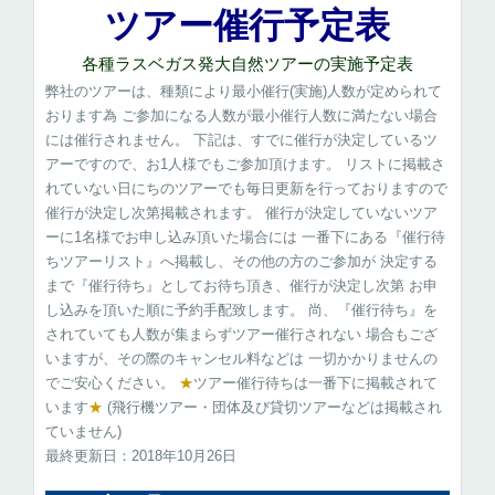
ツアー催行予定表
各種ラスベガス発大自然ツアーの実施予定表
弊社のツアーは、種類により最小催行(実施)人数が定められて
おります為 ご参加になる人数が最小催行人数に満たない場合
には催行されません。 下記は、すでに催行が決定しているツ
アーですので、お1人様でもご参加頂けます。 リストに掲載さ
れていない日にちのツアーでも毎日更新を行っておりますので
催行が決定し次第掲載されます。 催行が決定していないツア
ーに1名様でお申し込み頂いた場合には 一番下にある『催行待
ちツアーリスト』へ掲載し、その他の方のご参加が 決定する
まで『催行待ち』としてお待ち頂き、催行が決定し次第 お申
し込みを頂いた順に予約手配致します。 尚、『催行待ち』を
されていても人数が集まらずツアー催行されない 場合もござ
いますが、その際のキャンセル料などは 一切かかりませんの
でご安心ください。
★
ツアー催行待ちは一番下に掲載されて
います
★
(飛行機ツアー・団体及び貸切ツアーなどは掲載され
ていません)
最終更新日：2018年10月26日