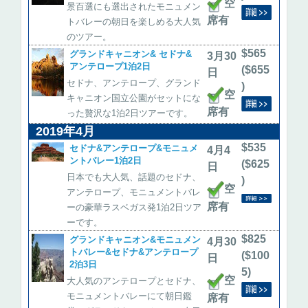
空
景百選にも選出されたモニュメン
席有
トバレーの朝日を楽しめる大人気
のツアー。
$565
グランドキャニオン& セドナ&
3月30
アンテロープ1泊2日
($655
日
セドナ、アンテロープ、グランド
)
空
キャニオン国立公園がセットにな
席有
った贅沢な1泊2日ツアーです。
2019年4月
$535
セドナ&アンテロープ&モニュメ
4月4
ントバレー1泊2日
($625
日
日本でも大人気、話題のセドナ、
)
空
アンテロープ、モニュメントバレ
席有
ーの豪華ラスベガス発1泊2日ツア
ーです。
$825
グランドキャニオン&モニュメン
4月30
トバレー&セドナ&アンテロープ
($100
日
2泊3日
5)
空
大人気のアンテロープとセドナ、
モニュメントバレーにて朝日鑑
席有