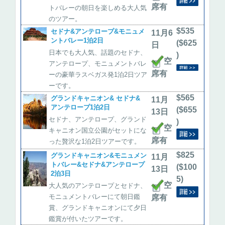
席有
トバレーの朝日を楽しめる大人気
のツアー。
$535
セドナ&アンテロープ&モニュメ
11月6
ントバレー1泊2日
($625
日
日本でも大人気、話題のセドナ、
)
空
アンテロープ、モニュメントバレ
席有
ーの豪華ラスベガス発1泊2日ツア
ーです。
$565
グランドキャニオン& セドナ&
11月
アンテロープ1泊2日
($655
13日
セドナ、アンテロープ、グランド
)
空
キャニオン国立公園がセットにな
席有
った贅沢な1泊2日ツアーです。
$825
グランドキャニオン&モニュメン
11月
トバレー&セドナ&アンテロープ
($100
13日
2泊3日
5)
空
大人気のアンテロープとセドナ、
モニュメントバレーにて朝日鑑
席有
賞、グランドキャニオンにて夕日
鑑賞が付いたツアーです。