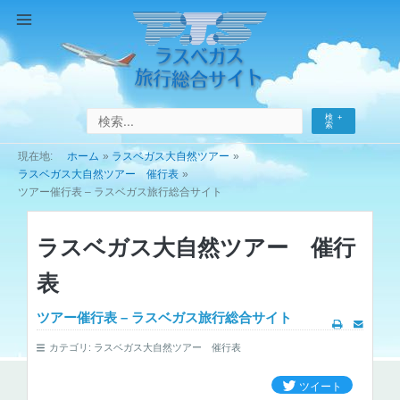
コ
ン
Main
テ
Menu
ン
ツ
へ
検
ス
索
キ
ホーム
ラスベガス大自然ツアー
ッ
ラスベガス大自然ツアー 催行表
プ
ツアー催行表 – ラスベガス旅行総合サイト
ラスベガス大自然ツアー 催行
表
ツアー催行表 – ラスベガス旅行総合サイト
カテゴリ:
ラスベガス大自然ツアー 催行表
ツイート