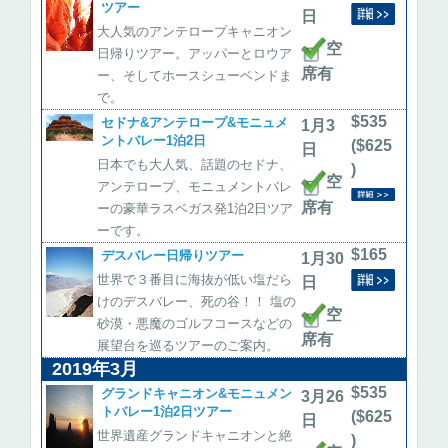
ツアー
日
大人気のアンテロープキャニオン
空
日帰りツアー。アッパーとロウア
席有
ー、そしてホースシューベンドま
で。
$535
セドナ&アンテロープ&モニュメ
1月3
ントバレー1泊2日
($625
日
日本でも大人気、話題のセドナ、
)
空
アンテロープ、モニュメントバレ
席有
ーの豪華ラスベガス発1泊2日ツア
ーです。
$165
デスバレー日帰りツアー
1月30
世界で３番目に海抜が低い塩だら
日
けのデスバレー、死の谷！！ 塩の
空
砂漠・悪魔のゴルフコースなどの
席有
展望台を巡るツアーのご案内。
2019年3月
$535
グランドキャニオン&モニュメン
3月26
トバレー1泊2日ツアー
($625
日
世界遺産グランドキャニオンと絶
)