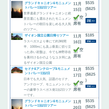
$535
グランドキャニオン&モニュメン
11月
トバレー1泊2日ツアー
($625
15日
世界遺産グランドキャニオンと絶
)
空
景百選にも選出されたモニュメン
席有
トバレーの朝日を楽しめる大人気
のツアー。
$185
ザイオン国立公園日帰りツアー
11月
ラスベガスより車にて約3時間
16日
半、1000mにも及ぶ垂直に切り立
空
った赤い岩盤は、今でも神野存在
席有
を裏付けるかのようなユタ州にあ
るザイオン国立公園
$535
セドナ&アンテロープ&モニュメ
11月
ントバレー1泊2日
($625
17日
日本でも大人気、話題のセドナ、
)
空
アンテロープ、モニュメントバレ
席有
ーの豪華ラスベガス発1泊2日ツア
ーです。
$535
グランドキャニオン&モニュメン
11月
トバレー1泊2日ツアー
($625
20日