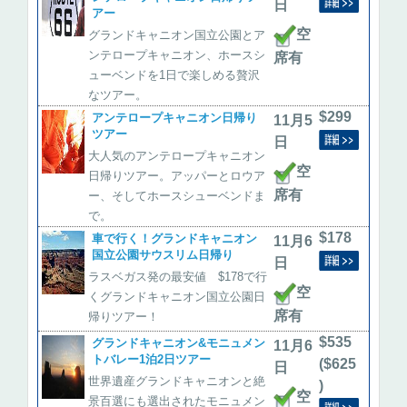
日
アー
空
グランドキャニオン国立公園とア
ンテロープキャニオン、ホースシ
席有
ューベンドを1日で楽しめる贅沢
なツアー。
$299
アンテロープキャニオン日帰り
11月5
ツアー
日
大人気のアンテロープキャニオン
空
日帰りツアー。アッパーとロウア
席有
ー、そしてホースシューベンドま
で。
$178
車で行く！グランドキャニオン
11月6
国立公園サウスリム日帰り
日
ラスベガス発の最安値 $178で行
空
くグランドキャニオン国立公園日
席有
帰りツアー！
$535
グランドキャニオン&モニュメン
11月6
トバレー1泊2日ツアー
($625
日
世界遺産グランドキャニオンと絶
)
空
景百選にも選出されたモニュメン