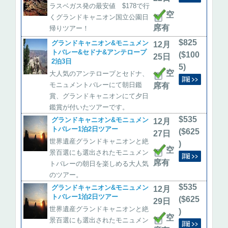
ラスベガス発の最安値 $178で行
空
くグランドキャニオン国立公園日
席有
帰りツアー！
$825
グランドキャニオン&モニュメン
12月
トバレー&セドナ&アンテロープ
($100
25日
2泊3日
5)
空
大人気のアンテロープとセドナ、
モニュメントバレーにて朝日鑑
席有
賞、グランドキャニオンにて夕日
鑑賞が付いたツアーです。
$535
グランドキャニオン&モニュメン
12月
トバレー1泊2日ツアー
($625
27日
世界遺産グランドキャニオンと絶
)
空
景百選にも選出されたモニュメン
席有
トバレーの朝日を楽しめる大人気
のツアー。
$535
グランドキャニオン&モニュメン
12月
トバレー1泊2日ツアー
($625
29日
世界遺産グランドキャニオンと絶
)
空
景百選にも選出されたモニュメン