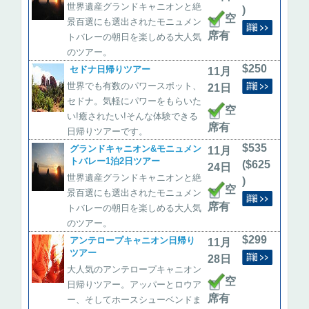
世界遺産グランドキャニオンと絶
)
空
景百選にも選出されたモニュメン
席有
トバレーの朝日を楽しめる大人気
のツアー。
$250
セドナ日帰りツアー
11月
世界でも有数のパワースポット、
21日
セドナ。気軽にパワーをもらいた
空
い!癒されたい!そんな体験できる
席有
日帰りツアーです。
$535
グランドキャニオン&モニュメン
11月
トバレー1泊2日ツアー
($625
24日
世界遺産グランドキャニオンと絶
)
空
景百選にも選出されたモニュメン
席有
トバレーの朝日を楽しめる大人気
のツアー。
$299
アンテロープキャニオン日帰り
11月
ツアー
28日
大人気のアンテロープキャニオン
空
日帰りツアー。アッパーとロウア
席有
ー、そしてホースシューベンドま