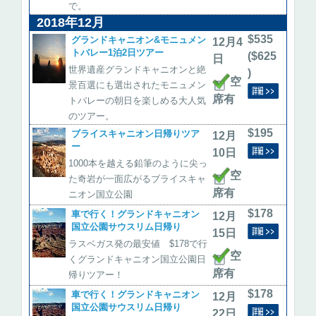
で。
2018年12月
$535
グランドキャニオン&モニュメン
12月4
トバレー1泊2日ツアー
($625
日
世界遺産グランドキャニオンと絶
)
空
景百選にも選出されたモニュメン
席有
トバレーの朝日を楽しめる大人気
のツアー。
$195
ブライスキャニオン日帰りツア
12月
ー
10日
1000本を越える鉛筆のように尖っ
空
た奇岩が一面広がるブライスキャ
席有
ニオン国立公園
$178
車で行く！グランドキャニオン
12月
国立公園サウスリム日帰り
15日
ラスベガス発の最安値 $178で行
空
くグランドキャニオン国立公園日
席有
帰りツアー！
$178
車で行く！グランドキャニオン
12月
国立公園サウスリム日帰り
22日