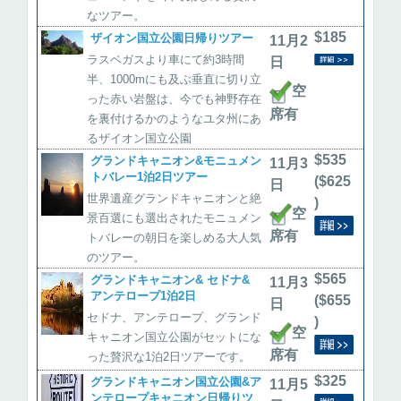
なツアー。
$185
ザイオン国立公園日帰りツアー
11月2
ラスベガスより車にて約3時間
日
半、1000mにも及ぶ垂直に切り立
空
った赤い岩盤は、今でも神野存在
席有
を裏付けるかのようなユタ州にあ
るザイオン国立公園
$535
グランドキャニオン&モニュメン
11月3
トバレー1泊2日ツアー
($625
日
世界遺産グランドキャニオンと絶
)
空
景百選にも選出されたモニュメン
席有
トバレーの朝日を楽しめる大人気
のツアー。
$565
グランドキャニオン& セドナ&
11月3
アンテロープ1泊2日
($655
日
セドナ、アンテロープ、グランド
)
空
キャニオン国立公園がセットにな
席有
った贅沢な1泊2日ツアーです。
$325
グランドキャニオン国立公園&ア
11月5
ンテロープキャニオン日帰りツ