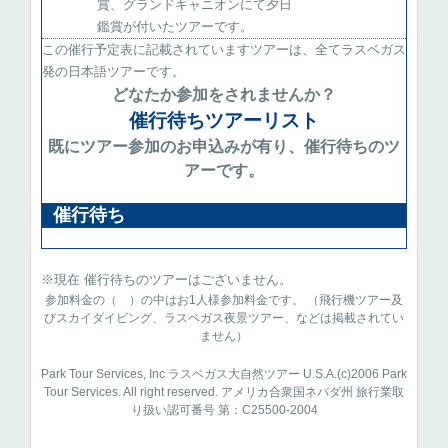
賞、グランドキャニオンにて夕日
鑑賞が付いたツアーです。
この催行予定表に記載されていますツアーは、全てラスベガス
発の日本語ツアーです。
どなたか参加をされませんか？
催行待ちツアーリスト
既にツアー参加のお申込みが有り、催行待ちのツ
アーです。
催行待ち
※現在 催行待ちのツアーはございません。
参加料金の（ ）の中はお1人様参加料金です。 （飛行機ツアー及
びスカイダイビング、ラスベガス夜景ツアー、などは掲載されてい
ません）
Park Tour Services, Inc ラスベガス大自然ツアー U.S.A.(c)2006 Park
Tour Services. All right reserved. アメリカ合衆国ネバダ州 旅行業取
り扱い認可番号 第：C25500-2004