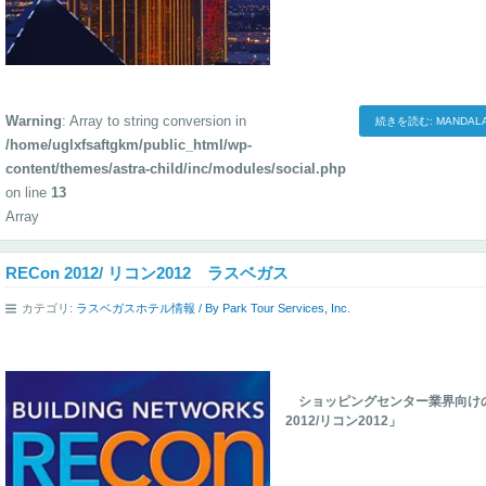
Warning
: Array to string conversion in
続きを読む: MANDAL
/home/uglxfsaftgkm/public_html/wp-
content/themes/astra-child/inc/modules/social.php
on line
13
Array
RECon 2012/ リコン2012 ラスベガス
カテゴリ:
ラスベガスホテル情報
/ By
Park Tour Services, Inc.
ショッピングセンター業界向けの
2012/リコン2012」