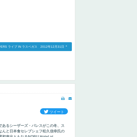
EPPERS ライブ IN ラスベガス 2012年12月31日
ツイート
であるシーザーズ・パレスがこの冬、ス
なんと日本食セレブシェフ松久信幸氏の
出ともなるNOBU Hotel at