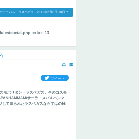
ー・カーニバル ラスベガス 2012年6月8日-10日
dules/social.php
on line
13
)
ツイート
コスモポリタン・ラスベガス。そのコスモ
SPA&HAMMAM/サーラ・スパ＆ハンマ
ジして造られたラスベガスならではの極