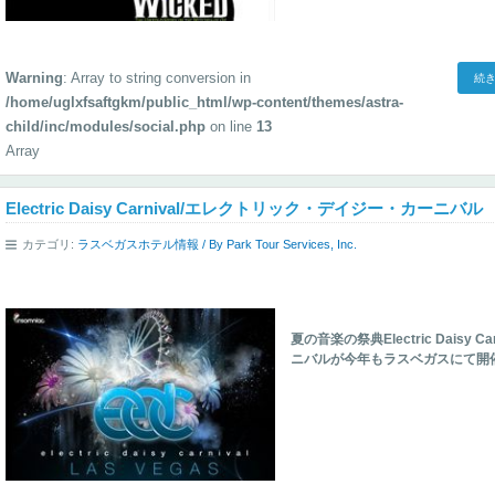
Warning
: Array to string conversion in
続き
/home/uglxfsaftgkm/public_html/wp-content/themes/astra-
child/inc/modules/social.php
on line
13
Array
Electric Daisy Carnival/エレクトリック・デイジー・カーニバ
カテゴリ:
ラスベガスホテル情報
/ By
Park Tour Services, Inc.
夏の音楽の祭典Electric Daisy
ニバルが今年もラスベガスにて開催