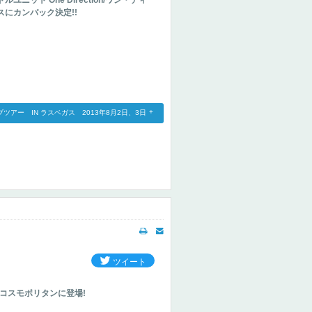
ット One Direction/ワン・ディ
にカンバック決定!!
ライブツアー IN ラスベガス 2013年8月2日、3日
ツイート
がコスモポリタンに登場!