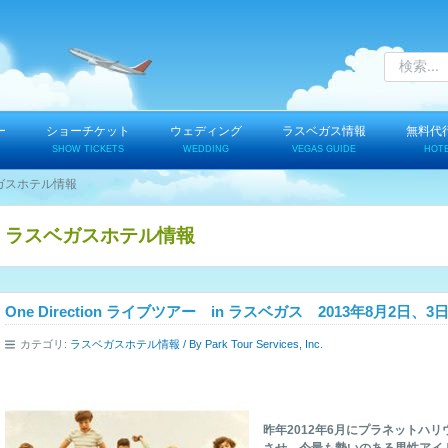
ー
ショーチケット
ウェディング
ラスベガス情報
無料代
SHOW TICKETS
WEDDING
VEGAS GUIDE
HOT
ガスホテル情報
ラスベガスホテル情報
One Direction ライブツアー in ラスベガス 2013年8月2日、3
カテゴリ:
ラスベガスホテル情報
/ By
Park Tour Services, Inc.
昨年2012年6月にプラネットハ