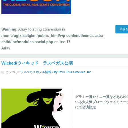
Warning
: Array to string conversion in
続きを
/home/uglxfsaftgkm/public_html/wp-content/themes/astra-
child/inc/modules/social.php
on line
13
Array
Wicked/ウィキッド ラスベガス公演
カテゴリ:
ラスベガスホテル情報
/ By
Park Tour Services, Inc.
グラミー賞やトニー賞などあらゆ
いる大人気ブロードウェイミュージカ
にて公演決定