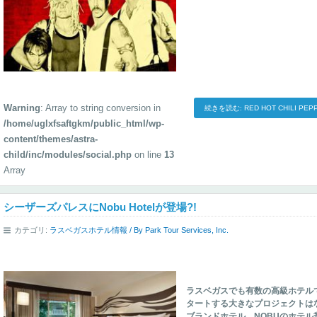
Warning
: Array to string conversion in
続きを読む: RED HOT CHILI P
/home/uglxfsaftgkm/public_html/wp-
content/themes/astra-
child/inc/modules/social.php
on line
13
Array
シーザーズパレスにNobu Hotelが登場?!
カテゴリ:
ラスベガスホテル情報
/ By
Park Tour Services, Inc.
ラスベガスでも有数の高級ホテル
タートする大きなプロジェクトは
ブランドホテル。NOBUのホテル業初進