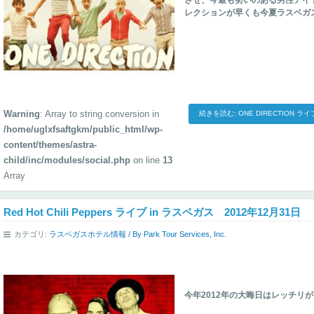
させ、今最も勢いのある男性アイドルユニ
レクションが早くも今夏ラスベガス
Warning
: Array to string conversion in
続きを読む: ONE DIRECTION 
/home/uglxfsaftgkm/public_html/wp-
content/themes/astra-
child/inc/modules/social.php
on line
13
Array
Red Hot Chili Peppers ライブ in ラスベガス 2012年12月31日
カテゴリ:
ラスベガスホテル情報
/ By
Park Tour Services, Inc.
今年2012年の大晦日はレッチリ