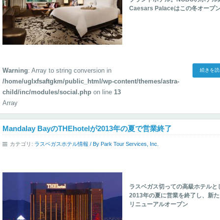
Caesars Palaceはこの冬オー
Warning
: Array to string conversion in
続きを読む
/home/uglxfsaftgkm/public_html/wp-content/themes/astra-
child/inc/modules/social.php
on line
13
Array
Mandalay BayのTHEhotelが2013年の夏で営業終了
カテゴリ:
ラスベガスホテル情報
/ By
Park Tour Services, Inc.
ラスベガス切っての高級ホテルとして
2013年の夏に営業を終了し、新たにD
リニューアルオープン