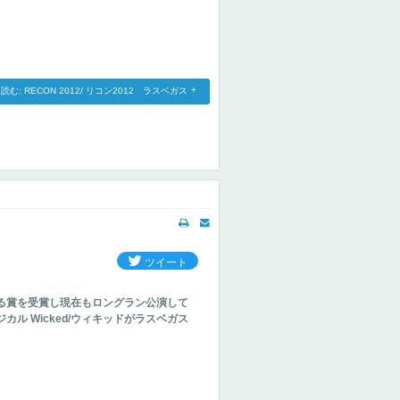
読む: RECON 2012/ リコン2012 ラスベガス
ツイート
る賞を受賞し現在もロングラン公演して
ル Wicked/ウィキッドがラスベガス