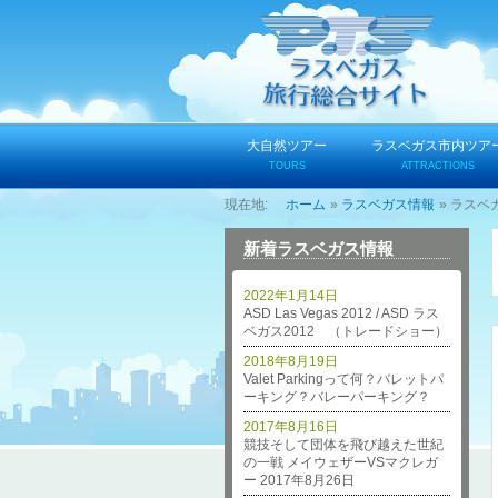
コ
ン
テ
ン
ツ
へ
大自然ツアー
ラスベガス市内ツア
ス
TOURS
ATTRACTIONS
キ
ホーム
ラスベガス情報
ラスベ
ッ
プ
新着ラスベガス情報
2022年1月14日
ASD Las Vegas 2012 / ASD ラス
ベガス2012 （トレードショー）
2018年8月19日
Valet Parkingって何？バレットパ
ーキング？バレーパーキング？
2017年8月16日
競技そして団体を飛び越えた世紀
の一戦 メイウェザーVSマクレガ
ー 2017年8月26日