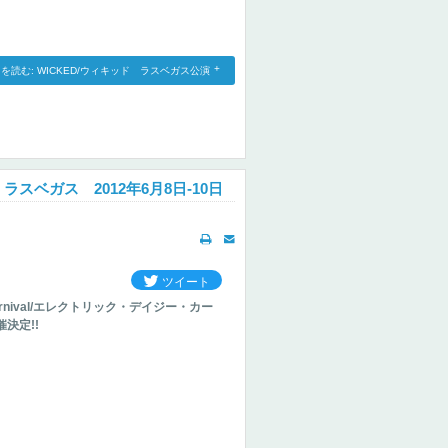
を読む: WICKED/ウィキッド ラスベガス公演
ル ラスベガス 2012年6月8日-10日
ツイート
 Carnival/エレクトリック・デイジー・カー
決定!!