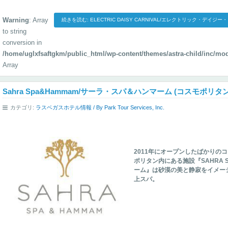
Warning
: Array
続きを読む: ELECTRIC DAISY CARNIVAL/エレクトリック・デイジ
to string
conversion in
/home/uglxfsaftgkm/public_html/wp-content/themes/astra-child/inc/mo
Array
Sahra Spa&Hammam/サーラ・スパ＆ハンマーム (コスモポリタン
カテゴリ:
ラスベガスホテル情報
/ By
Park Tour Services, Inc.
2011年にオープンしたばかりの
ポリタン内にある施設『SAHRA 
ーム』は砂漠の美と静寂をイメー
上スパ。