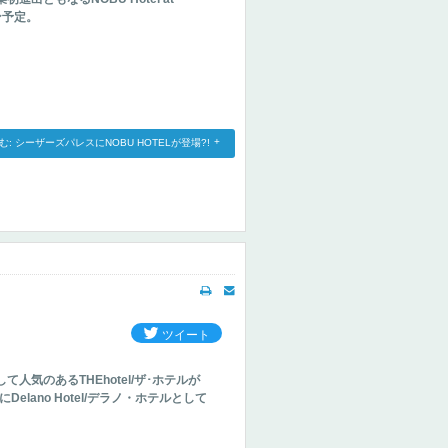
プン予定。
: シーザーズパレスにNOBU HOTELが登場?!
ツイート
人気のあるTHEhotel/ザ･ホテルが
elano Hotel/デラノ・ホテルとして