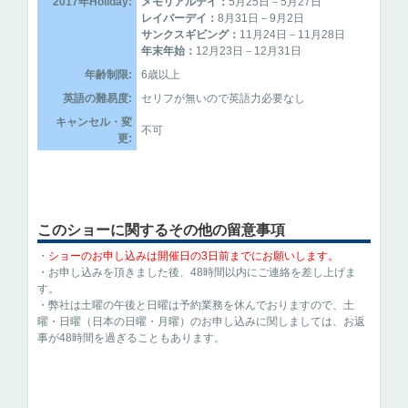
2017年Holiday:
メモリアルデイ：
5月25日－5月27日
レイバーデイ：
8月31日－9月2日
サンクスギビング：
11月24日－11月28日
年末年始：
12月23日－12月31日
年齢制限:
6歳以上
英語の難易度:
セリフが無いので英語力必要なし
キャンセル・変
不可
更:
このショーに関するその他の留意事項
・
ショーのお申し込みは開催日の3日前までにお願いします。
・お申し込みを頂きました後、48時間以内にご連絡を差し上げま
す。
・弊社は土曜の午後と日曜は予約業務を休んでおりますので、土
曜・日曜（日本の日曜・月曜）のお申し込みに関しましては、お返
事が48時間を過ぎることもあります。