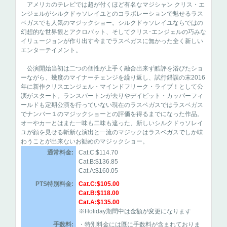
アメリカのテレビでは超が付くほど有名なマジシャン クリス・エ
ンジェルがシルクドゥソレイユとのコラボレーションで魅せるラス
ベガスでも人気のマジックショー。シルクドゥソレイユならではの
幻想的な世界観とアクロバット、そしてクリス･エンジェルの巧みな
イリュージョンが作り出す今までラスベガスに無かった全く新しい
エンターテイメント。
公演開始当初は二つの個性が上手く融合出来ず酷評を浴びたショ
ーながら、幾度のマイナーチェンジを繰り返し、試行錯誤の末2016
年に新作クリスエンジェル・マインドフリーク・ライブ！として公
演がスタート。ランスバートンが去りやデイビット・カッパーフィ
ールドも定期公演を行っていない現在のラスベガスではラスベガス
でナンバー１のマジックショーとの評価を得るまでになった作品。
オーやカーとはまた一味も二味も違った、新しいシルクドゥソレイ
ユが顔を見せる斬新な演出と一流のマジックはラスベガスでしか味
わうことが出来ないお勧めのマジックショー。
通常料金:
Cat.C:$114.70
Cat.B:$136.85
Cat.A:$160.05
PTS特別料金:
Cat.C:$105.00
Cat.B:$118.00
Cat.A:$135.00
※Holiday期間中は金額が変更になります
手数料:
・特別料金には既に手数料が含まれておりま