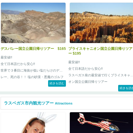
デスバレー国立公園日帰りツアー $165
ブライスキャニオン国立公園日帰りツア
ー $195
最安値!!
最安値!!
全て日本語だから安心!!
全て日本語だから安心!!
世界で３番目に海抜が低い塩だらけのデスバ
ラスベガス発の最安値で行くブライスキャ
レー、死の谷！！ 塩の砂漠・悪魔のゴルフ
オン国立公園日帰りツアー
コースなどの展望台を巡るツアーのご案内。
続きを読む
続きを読
ラスベガス市内観光ツアー
Attractions