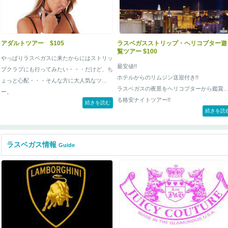
アダルトツアー $105
ラスベガスストリップ・ヘリコプター遊
覧ツアー $100
やっぱりラスベガスに来たからにはストリッ
最安値!!
プクラブにも行ってみたい・・・だけど、ち
ホテルからのリムジン送迎付き!!
ょっと心配・・・そんな方に大人気なツア
ラスベガスの夜景をヘリコプターから鑑賞
ー。
る格安ナイトツアー!!
続きを読む
続きを読
ラスベガス情報
Guide