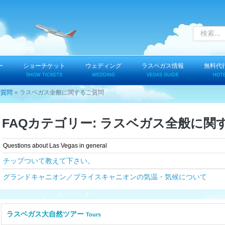
ー
ショーチケット
ウェディング
ラスベガス情報
無料代
SHOW TICKETS
WEDDING
VEGAS GUIDE
HOT
ご質問
ラスベガス全般に関するご質問
FAQカテゴリー:
ラスベガス全般に関
Questions about Las Vegas in general
チップついて教えて下さい。
グランドキャニオン／ブライスキャニオンの気温・気候について
ラスベガス大自然ツアー
Tours