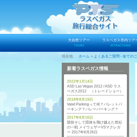
コ
ン
テ
ン
ツ
へ
大自然ツアー
ラスベガス市内ツア
ス
TOURS
ATTRACTIONS
キ
ホーム
よくあるご質問 - 全ての
ッ
プ
新着ラスベガス情報
2022年1月14日
ASD Las Vegas 2012 / ASD ラス
ベガス2012 （トレードショー）
2018年8月19日
Valet Parkingって何？バレットパ
ーキング？バレーパーキング？
2017年8月16日
競技そして団体を飛び越えた世紀
の一戦 メイウェザーVSマクレガ
ー 2017年8月26日