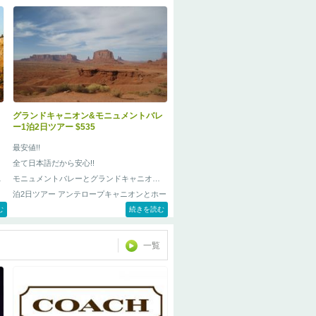
グランドキャニオン&モニュメントバレ
ー1泊2日ツアー $535
最安値!!
全て日本語だから安心!!
ニ
モニュメントバレーとグランドキャニオン1
泊2日ツアー アンテロープキャニオンとホー
む
スシューベンドが組み込みで、この価格で
続きを読む
す。
一覧