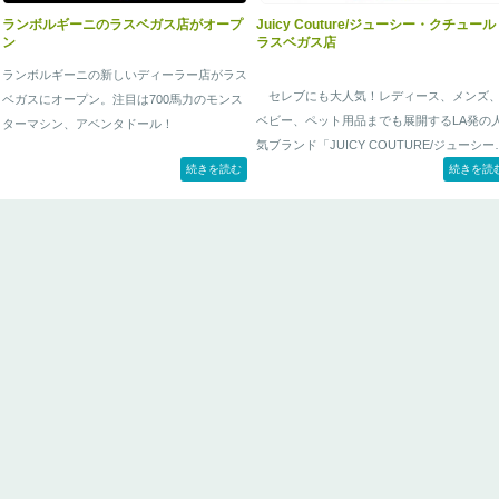
ランボルギーニのラスベガス店がオープ
Juicy Couture/ジューシー・クチュ
ン
ラスベガス店
ランボルギーニの新しいディーラー店がラス
セレブにも大人気！レディース、メンズ
ベガスにオープン。注目は700馬力のモンス
ベビー、ペット用品までも展開するLA発の
ターマシン、アベンタドール！
気ブランド「JUICY COUTURE/ジューシー
続きを読
続きを読む
クチュール」