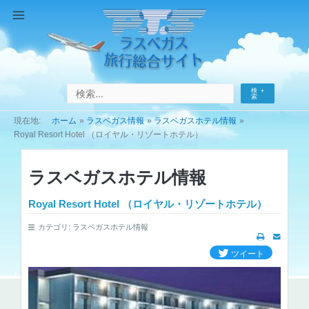
コ
ン
Main
テ
Menu
ン
ツ
へ
検
ス
索
キ
ホーム
ラスベガス情報
ラスベガスホテル情報
ッ
Royal Resort Hotel （ロイヤル・リゾートホテル）
プ
ラスベガスホテル情報
Royal Resort Hotel （ロイヤル・リゾートホテル）
カテゴリ:
ラスベガスホテル情報
ツイート