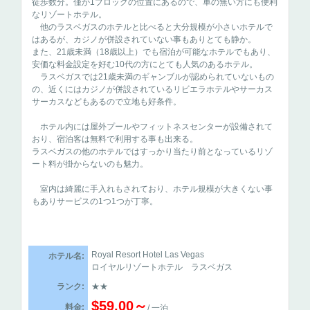
徒歩数分。僅か1ブロックの位置にあるので、車の無い方にも便利
なリゾートホテル。
他のラスベガスのホテルと比べると大分規模が小さいホテルで
はあるが、カジノが併設されていない事もありとても静か。
また、21歳未満（18歳以上）でも宿泊が可能なホテルでもあり、
安価な料金設定を好む10代の方にとても人気のあるホテル。
ラスベガスでは21歳未満のギャンブルが認められていないもの
の、近くにはカジノが併設されているリビエラホテルやサーカス
サーカスなどもあるので立地も好条件。
ホテル内には屋外プールやフィットネスセンターが設備されて
おり、宿泊客は無料で利用する事も出来る。
ラスベガスの他のホテルではすっかり当たり前となっているリゾ
ート料が掛からないのも魅力。
室内は綺麗に手入れもされており、ホテル規模が大きくない事
もありサービスの1つ1つが丁寧。
Royal Resort Hotel Las Vegas
ホテル名:
ロイヤルリゾートホテル ラスベガス
ランク:
★★
$59.00～
料金:
/ 一泊