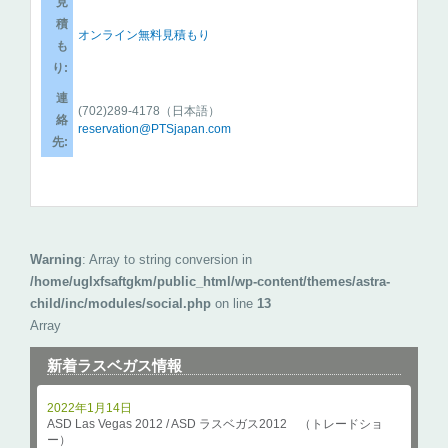
見
積
オンライン無料見積もり
も
り:
連
(702)289-4178（日本語）
絡
reservation@PTSjapan.com
先:
Warning
: Array to string conversion in
/home/uglxfsaftgkm/public_html/wp-content/themes/astra-
child/inc/modules/social.php
on line
13
Array
新着ラスベガス情報
2022年1月14日
ASD Las Vegas 2012 / ASD ラスベガス2012 （トレードショ
ー）