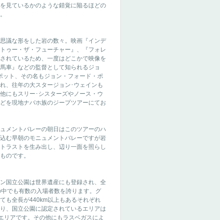
を見ているかのような錯覚に陥るほどの
。
思議な形をした岩の数々。映画『インデ
トゥー・ザ・フューチャー』、『フォレ
されているため、一度はどこかで映像を
馬車』などの監督として知られるジョ
ポット、その名もジョン・フォード・ポ
れ、往年の大スタージョン･ウェインも
他にもスリー･シスターズやノース・ウ
どを現地ナバホ族のジープツアーにてお
ュメントバレーの朝日はこのツアーのハ
込む早朝のモニュメントバレーですが岩
トラストを生み出し、辺り一面を照らし
ものです。
ン国立公園は世界遺産にも登録され、全
の中でも有数の入場者数を誇ります。グ
ても全長が440km以上もあるそれぞれ
り、国立公園に認定されているエリアは
るエリアです。その他にもラスベガスによ