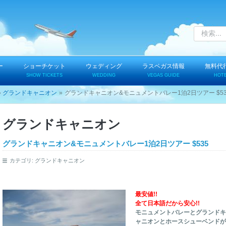
ー
ショーチケット
ウェディング
ラスベガス情報
無料代
SHOW TICKETS
WEDDING
VEGAS GUIDE
HOT
グランドキャニオン
グランドキャニオン&モニュメントバレー1泊2日ツアー $53
グランドキャニオン
グランドキャニオン&モニュメントバレー1泊2日ツアー $535
カテゴリ:
グランドキャニオン
最安値!!
全て日本語だから安心!!
モニュメントバレーとグランドキ
ャニオンとホースシューベンドが