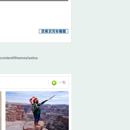
content/themes/astra-
一覧