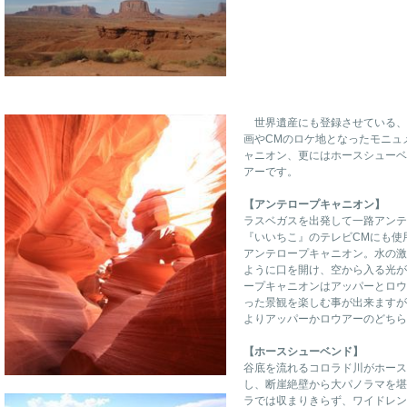
世界遺産にも登録させている、
画やCMのロケ地となったモニュ
ャニオン、更にはホースシューベ
アーです。
【アンテロープキャニオン】
ラスベガスを出発して一路アンテ
『いいちこ』のテレビCMにも使
アンテロープキャニオン。水の激
ように口を開け、空から入る光が
ープキャニオンはアッパーとロウ
った景観を楽しむ事が出来ますが
よりアッパーかロウアーのどちら
【ホースシューベンド】
谷底を流れるコロラド川がホース
し、断崖絶壁から大パノラマを堪
ラでは収まりきらず、ワイドレン