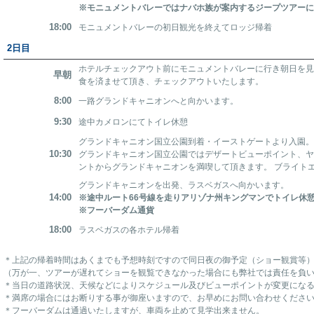
※モニュメントバレーではナバホ族が案内するジープツアー
18:00
モニュメントバレーの初日観光を終えてロッジ帰着
2日目
ホテルチェックアウト前にモニュメントバレーに行き朝日を見
早朝
食を済ませて頂き、チェックアウトいたします。
8:00
一路グランドキャニオンへと向かいます。
9:30
途中カメロンにてトイレ休憩
グランドキャニオン国立公園到着・イーストゲートより入園
10:30
グランドキャニオン国立公園ではデザートビューポイント、
ントからグランドキャニオンを満喫して頂きます。 ブライト
グランドキャニオンを出発、ラスベガスへ向かいます。
14:00
※途中ルート66号線を走りアリゾナ州キングマンでトイレ休
※フーバーダム通貨
18:00
ラスベガスの各ホテル帰着
＊上記の帰着時間はあくまでも予想時刻ですので同日夜の御予定（ショー観賞等
（万が一、ツアーが遅れてショーを観覧できなかった場合にも弊社では責任を負
＊当日の道路状況、天候などによりスケジュール及びビューポイントが変更にな
＊満席の場合にはお断りする事が御座いますので、お早めにお問い合わせくださ
＊フーバーダムは通過いたしますが、車両を止めて見学出来ません。