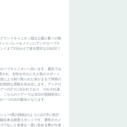
グランドキャニオン国立公園と数々の映
メントバレーをメインにアンテロープキ
ンドまで2日かけて巡る贅沢な1泊2日ツ
ロープキャニオンへ向います。最近では
用され、女性を中心に大人気のスポット
流により削り取られた岩がまるで洞窟の
幻想的な景観を生み出します。アンテロ
アーの2つに分かれており、それぞれ違
、こちらのツアーでは当日の混雑状況に
か一つのみの観光となります。
シュー(馬の蹄鉄)のようにUの字に蛇行
能出来る絶景スポットです。通常のカメ
ズでないと全体を一度に収める事が出来