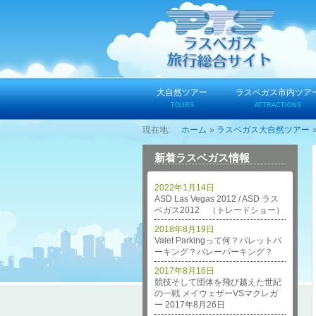
コ
ン
テ
ン
ツ
へ
大自然ツアー
ラスベガス市内ツア
ス
TOURS
ATTRACTIONS
キ
ホーム
ラスベガス大自然ツアー
ッ
プ
新着ラスベガス情報
2022年1月14日
ASD Las Vegas 2012 / ASD ラス
ベガス2012 （トレードショー）
2018年8月19日
Valet Parkingって何？バレットパ
ーキング？バレーパーキング？
2017年8月16日
競技そして団体を飛び越えた世紀
の一戦 メイウェザーVSマクレガ
ー 2017年8月26日