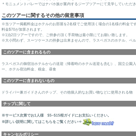
＊モニュメントバレーではナバホ族が案内するジープツアーにて見学していただ
このツアーに関するその他の留意事項
※当ツアー掲載料金はホテルのお部屋を2名様でご使用頂く場合の1名様の料金です
料金$70が加算されます。
※1泊2日ツアーですので、ご持参の頂く手荷物は最小限にてお願い致します。
※大小問わず、スーツケースの持参は出来ませんので、ラスベガスのホテル、ベ
このツアーに含まれるもの
ラスベガスの御宿泊ホテルからの送迎（帰着時のホテル送迎も含む）、国立公園
ー、ホテル宿泊料金、税金、昼食
このツアーに含まれないもの
ドライバー兼ガイドさんのチップ、その他個人的なお買い物などに使用される物
チップに関して
※サービス次第でお1人様 $5~$15程ガイドにお支払いください。
※詳しい説明に関してはこちらをご覧ください⇒
キャンセルポリシー