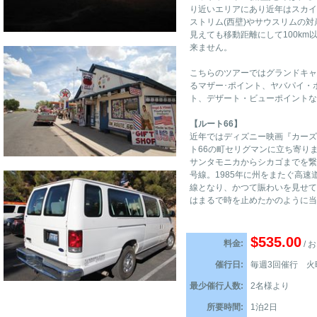
り近いエリアにあり近年はスカイ
ストリム(西壁)やサウスリムの対
見えても移動距離にして100k
来ません。
こちらのツアーではグランドキャ
るマザー･ポイント、ヤバパイ・
ト、デザート・ビューポイントな
【ルート66】
近年ではディズニー映画『カーズ
ト66の町セリグマンに立ち寄り
サンタモニカからシカゴまでを繋
号線。1985年に州をまたぐ高速
線となり、かつて賑わいを見せて
はまるで時を止めたかのように当
$535.00
料金:
/ 
催行日:
毎週3回催行 火
最少催行人数:
2名様より
所要時間:
1泊2日