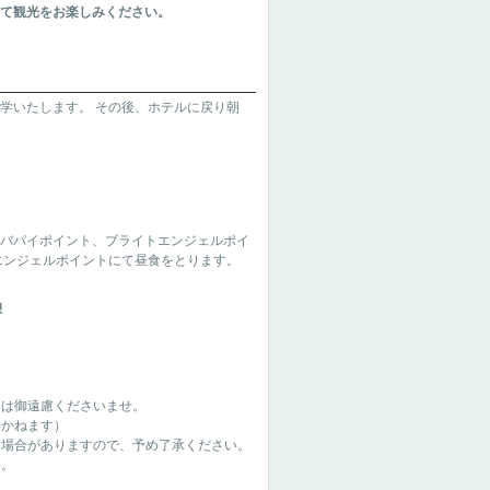
にて観光をお楽しみください。
学いたします。 その後、ホテルに戻り朝
。
ヤバパイポイント、ブライトエンジェルポイ
エンジェルポイントにて昼食をとります。
憩
）は御遠慮くださいませ。
いかねます）
る場合がありますので、予め了承ください。
い。