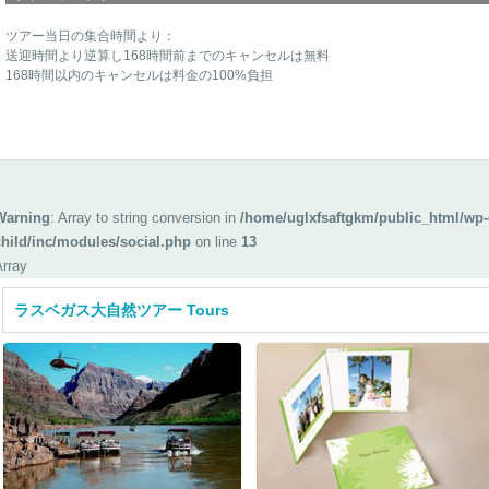
ツアー当日の集合時間より：
送迎時間より逆算し168時間前までのキャンセルは無料
168時間以内のキャンセルは料金の100%負担
Warning
: Array to string conversion in
/home/uglxfsaftgkm/public_html/wp-
child/inc/modules/social.php
on line
13
Array
ラスベガス大自然ツアー Tours