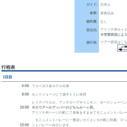
ガイド:
日本人
食事:
昼食込み
燃料費:
なし
アリゾナ州カイ
宿泊先:
※空室状況によ
ツアー状況はこ
催行表:
行程表
1日目
6:00
ラスベガス各ホテル出発
8:00
セントジョージにて途中トイレ休憩
レイクパウエル、アンテロープキャニオン、ホースシューベ
10:00
※ロウアーかアッパーのどちらか一ヶ所。
アリゾナ州ページの町にて昼食をすませてモニュメントバレ
モニュメントバレーに一番近いカイエンタの町に到着、ロッ
15:00
ントバレーへ向かいます。