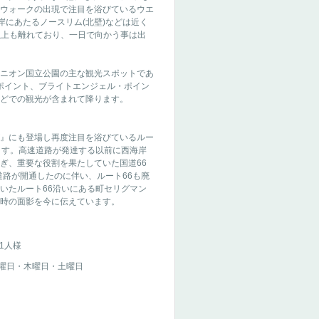
ウォークの出現で注目を浴びているウエ
岸にあたるノースリム(北壁)などは近く
m以上も離れており、一日で向かう事は出
ニオン国立公園の主な観光スポットであ
ポイント、ブライトエンジェル・ポイン
どでの観光が含まれて降ります。
』にも登場し再度注目を浴びているルー
ます。高速道路が発達する以前に西海岸
ぎ、重要な役割を果たしていた国道66
道路が開通したのに伴い、ルート66も廃
いたルート66沿いにある町セリグマン
時の面影を今に伝えています。
お1人様
曜日・木曜日・土曜日