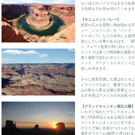
ないほどのパノラマはまるで絵画
大自然を力を見せ付けてくれます
【モニュメントバレー】
絶景が広がる荒野に突如現れる不
ィー・ジョーンズ』や『バック・
ストガンプ』などの名作にも使用
目にしている事があるはず。『駅
ン･フォード監督が特に好んだス
イントでは多くの西部劇が撮影さ
度々撮影で訪れたポイント。その
ィンド、アーティストポイントな
楽しみ頂きます。
さらに絶景百選にも選ばれたモニ
イライトでもあり、夏場でも冷え
山の影から昇る太陽が見事なコン
出す光景はアメリカの大自然その
【グランドキャニオン国立公園】
いわずと知れたグランドキャニオ
米に50箇所以上もある国立公園
ランドキャニオンとひと言で言っ
のエリア毎に名前がつけられてお
通常サウスリム(南壁)と呼ばれ