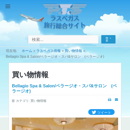
コ
ン
Main
テ
Menu
ン
ツ
へ
検
ス
索
キ
ホーム
ラスベガス情報
買い物情報
ッ
Bellagio Spa & Salon/ベラージオ・スパ&サロン (ベラージオ)
プ
買い物情報
Bellagio Spa & Salon/ベラージオ・スパ&サロン (ベ
ラージオ)
カテゴリ:
買い物情報
ツイート