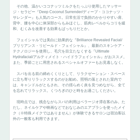
その他、温かいココナッツミルクをたっぷり使用したマッサー
ジ・セラピー『Deep Coconut Surrender/ディープ・ココナッツ・
サレンダー』も人気のコース。日常生活で負担のかかりやすい肩、
背中、腰を中心に体深部からもみほぐし、筋肉レベルからコリを緩
和、むくみを改善する効果もばっちりだとか。
フェイシャルでは美白に効果的な『Brilliance Revealed Facial/
ブリリアンス・リビールド・フェイシャル』、最新のスキンケア・
テクノロジーを使用し、毛穴を目立たなくする『Ultimate
Hydrafacial/アルティメイト・ハイドラフェイシャル』がおススメ。
また、季節ごとに用意されるスペシャルオファーもお見逃しなく。
スパを出る前の締めくくりとして、リラクゼーション・スペース
に立ち寄りリラックスするのがお勧め。照明の落とされた室内で
は、キャンドルがともされ、その揺らめく炎を見つめながら、全て
を忘れてリラックス。くつろぎのひと時をお過ごしください。
現時点では、残念ながらスパの利用はベラージオ滞在客のみ。た
だし、ネイルケアや映画などでおなじみのエアブラシを使ったメイ
ク（※特殊メイクではありません）が体験できるサロンは宿泊客以
外の一般客も利用できます。