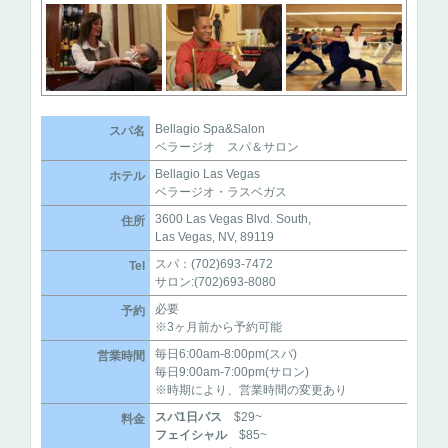
Bellagio Spa&Salon
スパ名
ベラージオ スパ＆サロン
Bellagio Las Vegas
ホテル
ベラージオ・ラスベガス
3600 Las Vegas Blvd. South,
住所
Las Vegas, NV, 89119
スパ：(702)693-7472
Tel
サロン:(702)693-8080
必要
予約
※3ヶ月前から予約可能
毎日6:00am-8:00pm(スパ)
営業時間
毎日9:00am-7:00pm(サロン)
※時期により、営業時間の変更あり
スパ1日パス
$29~
料金
フェイシャル
$85~