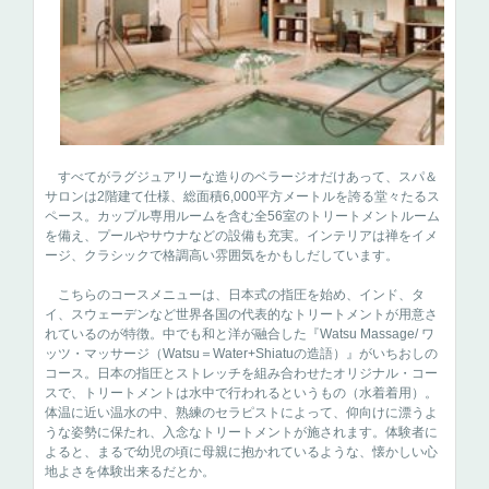
すべてがラグジュアリーな造りのベラージオだけあって、スパ＆
サロンは2階建て仕様、総面積6,000平方メートルを誇る堂々たるス
ペース。カップル専用ルームを含む全56室のトリートメントルーム
を備え、プールやサウナなどの設備も充実。インテリアは禅をイメ
ージ、クラシックで格調高い雰囲気をかもしだしています。
こちらのコースメニューは、日本式の指圧を始め、インド、タ
イ、スウェーデンなど世界各国の代表的なトリートメントが用意さ
れているのが特徴。中でも和と洋が融合した『Watsu Massage/ ワ
ッツ・マッサージ（Watsu＝Water+Shiatuの造語）』がいちおしの
コース。日本の指圧とストレッチを組み合わせたオリジナル・コー
スで、トリートメントは水中で行われるというもの（水着着用）。
体温に近い温水の中、熟練のセラピストによって、仰向けに漂うよ
うな姿勢に保たれ、入念なトリートメントが施されます。体験者に
よると、まるで幼児の頃に母親に抱かれているような、懐かしい心
地よさを体験出来るだとか。