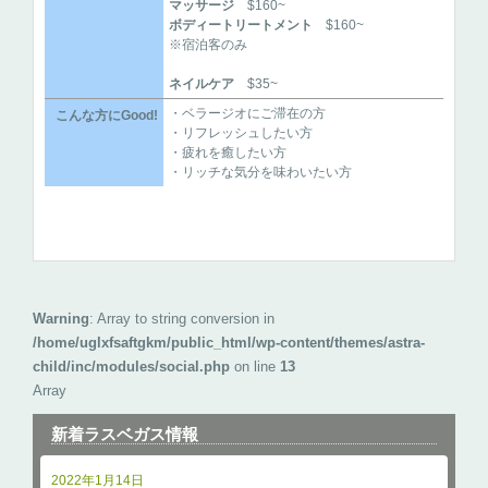
マッサージ
$160~
ボディートリートメント
$160~
※宿泊客のみ
ネイルケア
$35~
・ベラージオにご滞在の方
こんな方にGood!
・リフレッシュしたい方
・疲れを癒したい方
・リッチな気分を味わいたい方
Warning
: Array to string conversion in
/home/uglxfsaftgkm/public_html/wp-content/themes/astra-
child/inc/modules/social.php
on line
13
Array
新着ラスベガス情報
2022年1月14日