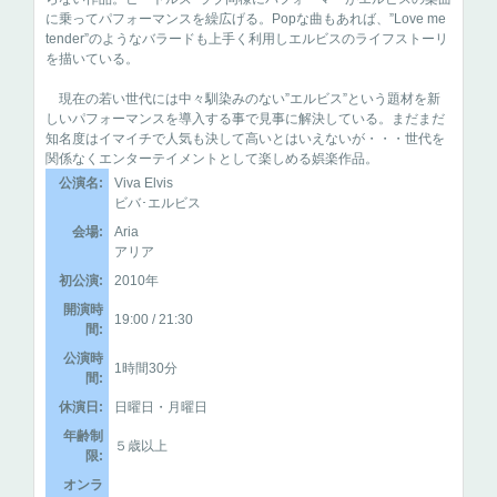
に乗ってパフォーマンスを繰広げる。Popな曲もあれば、”Love me
tender”のようなバラードも上手く利用しエルビスのライフストーリ
を描いている。
現在の若い世代には中々馴染みのない”エルビス”という題材を新
しいパフォーマンスを導入する事で見事に解決している。まだまだ
知名度はイマイチで人気も決して高いとはいえないが・・・世代を
関係なくエンターテイメントとして楽しめる娯楽作品。
公演名:
Viva Elvis
ビバ･エルビス
会場:
Aria
アリア
初公演:
2010年
開演時
19:00 / 21:30
間:
公演時
1時間30分
間:
休演日:
日曜日・月曜日
年齢制
５歳以上
限:
オンラ