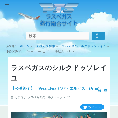
コ
ン
Main
テ
Menu
ン
ツ
へ
検
ス
索
キ
ホーム
ラスベガス情報
ラスベガスのシルクドゥソレイユ
ッ
【公演終了】 Viva Elvis ビバ・エルビス (Aria)
プ
ラスベガスのシルクドゥソレイ
ユ
【公演終了】 Viva Elvis ビバ・エルビス (Aria)
カテゴリ:
ラスベガスのシルクドゥソレイユ
ツイート