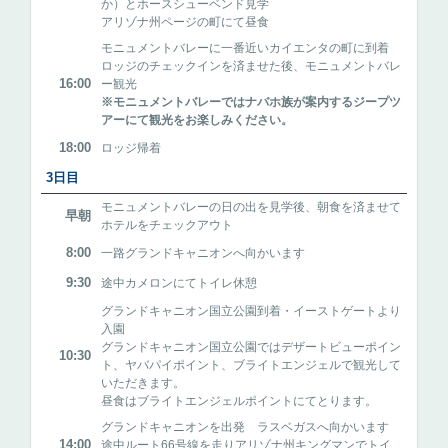
か）とホースシューベンド見学
アリゾナ州ページの町にて昼食
モニュメントバレーに一番近いカイエンタの町に到着
ロッジのチェックインを済ませた後、モニュメントバレ
16:00
ー観光
※モニュメントバレーではナバホ族が案内するジープツ
アーにて観光をお楽しみください。
18:00
ロッジ帰着
3日目
モニュメントバレーの日の出を見学後、朝食を済ませて
早朝
ホテルをチェックアウト
8:00
一路グランドキャニオンへ向かいます
9:30
途中カメロンにてトイレ休憩
グランドキャニオン国立公園到着・イーストゲートより
入園
グランドキャニオン国立公園ではデザートビューポイン
10:30
ト、ヤバパイポイント、ブライトエンジェルで観光して
いただきます。
昼食はブライトエンジェルポイントにてとります。
グランドキャニオンを出発 ラスベガスへ向かいます
14:00
途中ルート66号線を走りアリゾナ州キングマンでトイ