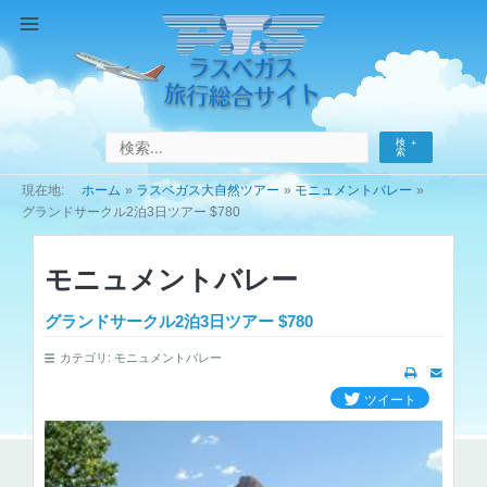
コ
ン
Main
テ
Menu
ン
ツ
へ
検
ス
索
キ
ホーム
ラスベガス大自然ツアー
モニュメントバレー
ッ
グランドサークル2泊3日ツアー $780
プ
モニュメントバレー
グランドサークル2泊3日ツアー $780
カテゴリ:
モニュメントバレー
ツイート