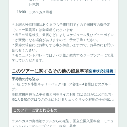
レ休憩
18:00
ラスベガス帰着
＊上記の帰着時間はあくまでも予想時刻ですので同日夜の御予定
（ショー観賞等）は御遠慮くださいませ
＊当日の道路状況、天候などによりスケジュール及びビューポイン
トが変更になる場合がありますので、予め了承ください。
＊満席の場合にはお断りする事が御座いますので、お早めにお問い
合わせください。
＊モニュメントバレーではナバホ族が案内するジープツアーにて見
学していただきます。
このツアーに関するその他の留意事項
手荷物の持ち込み
・1組につき小型キャリーバッグ1個（2名様～4名様ほどのグルー
プ）
※航空機内持ち込手荷物と同等サイズ1個（3辺合計が115cm以内）
※1人参加の方はひざの上におけるリュックサック程度の手荷物1つ
このツアーに含まれるもの
ラスベガスの御宿泊ホテルからの送迎、国立公園入園料金、モニュ
メントバレーのジープツアー、税金、昼食