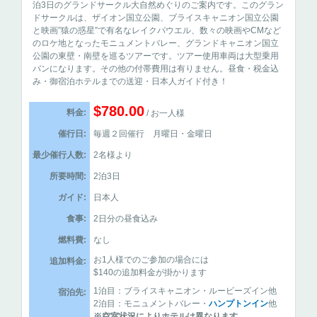
泊3日のグランドサークル大自然めぐりのご案内です。このグラン
ドサークルは、ザイオン国立公園、ブライスキャニオン国立公園
と映画”猿の惑星”で有名なレイクパウエル、数々の映画やCMなど
のロケ地となったモニュメントバレー、グランドキャニオン国立
公園の東壁・南壁を巡るツアーです。ツアー使用車両は大型乗用
バンになります。その他の付帯費用は有りません。昼食・税金込
み・御宿泊ホテルまでの送迎・日本人ガイド付き！
$780.00
料金:
/ お一人様
催行日:
毎週２回催行 月曜日・金曜日
最少催行人数:
2名様より
所要時間:
2泊3日
ガイド:
日本人
食事:
2日分の昼食込み
燃料費:
なし
お1人様でのご参加の場合には
追加料金:
$140の追加料金が掛かります
1泊目：ブライスキャニオン・ルービーズイン他
宿泊先:
2泊目：モニュメントバレー・
ハンプトンイン
他
※空室状況によりホテルは異なります