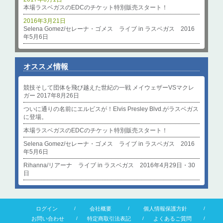
本場ラスベガスのEDCのチケット特別販売スタート！
2016年3月21日
Selena Gomez/セレーナ・ゴメス ライブ in ラスベガス 2016
年5月6日
オススメ情報
競技そして団体を飛び越えた世紀の一戦 メイウェザーVSマクレ
ガー 2017年8月26日
ついに通りの名前にエルビスが！Elvis Presley Blvd.がラスベガス
に登場。
本場ラスベガスのEDCのチケット特別販売スタート！
Selena Gomez/セレーナ・ゴメス ライブ in ラスベガス 2016
年5月6日
Rihanna/リアーナ ライブ in ラスベガス 2016年4月29日・30
日
ログイン
会社概要
個人情報保護方針
お問い合わせ
特定商取引法表記
よくあるご質問