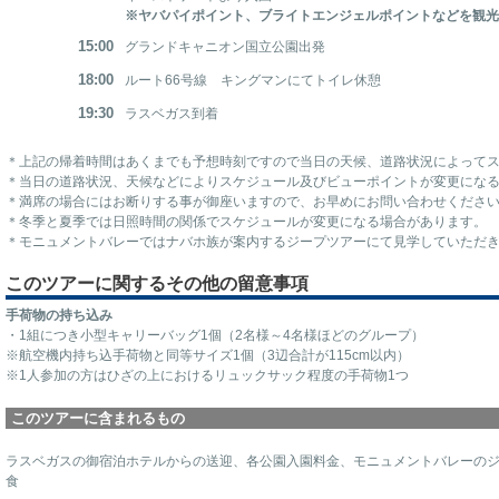
※ヤバパイポイント、ブライトエンジェルポイントなどを観
15:00
グランドキャニオン国立公園出発
18:00
ルート66号線 キングマンにてトイレ休憩
19:30
ラスベガス到着
＊上記の帰着時間はあくまでも予想時刻ですので当日の天候、道路状況によって
＊当日の道路状況、天候などによりスケジュール及びビューポイントが変更にな
＊満席の場合にはお断りする事が御座いますので、お早めにお問い合わせくださ
＊冬季と夏季では日照時間の関係でスケジュールが変更になる場合があります。
＊モニュメントバレーではナバホ族が案内するジープツアーにて見学していただ
このツアーに関するその他の留意事項
手荷物の持ち込み
・1組につき小型キャリーバッグ1個（2名様～4名様ほどのグループ）
※航空機内持ち込手荷物と同等サイズ1個（3辺合計が115cm以内）
※1人参加の方はひざの上におけるリュックサック程度の手荷物1つ
このツアーに含まれるもの
ラスベガスの御宿泊ホテルからの送迎、各公園入園料金、モニュメントバレーの
食