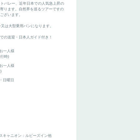
メントバレー、近年日本での人気急上昇の
寄ります。自然界を巡るツアーですの
ございます。
又は大型乗用バンになります。
での送迎・日本人ガイド付き！
 お一人様
行時)
 お一人様
)
・日曜日
スキャニオン：ルビーズイン他