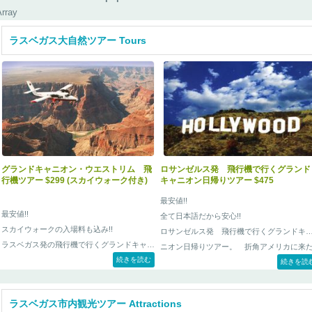
Array
ラスベガス大自然ツアー Tours
グランドキャニオン・ウエストリム 飛
ロサンゼルス発 飛行機で行くグランド
行機ツアー $299 (スカイウォーク付き)
キャニオン日帰りツアー $475
最安値!!
最安値!!
全て日本語だから安心!!
スカイウォークの入場料も込み!!
ロサンゼルス発 飛行機で行くグランドキ
ラスベガス発の飛行機で行くグランドキャニ
ニオン日帰りツアー。 折角アメリカに来
オン・ウエストリムの日帰りツアー！ ラス
続きを読む
んだからグランドキャニオンには是非行き
続きを読
ベガスの各ホテルから送迎付き。飛行機での
い・・・だけど、ロサンゼルスからだと遠
半日ツアーなので夜の食事やショーの予定も
し・・・
ラスベガス市内観光ツアー Attractions
問題なし！
そんな方に是非お勧めなロサンゼルスから