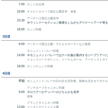
7:00
ロッジを出発
10:00
キャピトルリーフ国立公園見学 昼食
アーチーズ国立公園見学
15:30
※ウィンドーセクション散策をしながらデリケートアーチ等を
18:00
ロッジ到着
3日目
8:00
アーチーズ国立公園・デビルズガーデンなど散策
モニュメントバレー到着
14:00
※モニュメントバレーではナバホ族が案内するジープツアー
ジョンフォードポイント。トーテムポール、アーティストポ
18:00
ロッジチェック到着
4日目
早朝
モニュメントバレーの日の出を見学後、朝食を済ませてホテ
アンテロープキャニオン到着
9:00
※ロウアーかアッパーのどちらかを見学
昼食
グランドキャニオン到着
13:00
イーストゲートより入園