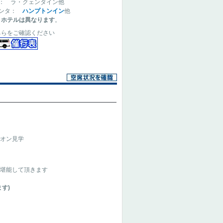
： ラ・クェンタイン他
エンタ：
ハンプトンイン
他
りホテルは異なります
。
ちらをご確認ください
イオン見学
を堪能して頂きます
す)