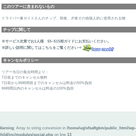
このツアーに含まれないもの
ドライバー兼ガイドさんのチップ、朝食、夕食その他個人的に使用される物
チップに関して
※サービス次第でお1人様 $5~$15程ガイドにお支払いください。
※詳しい説明に関してはこちらをご覧ください⇒
キャンセルポリシー
ツアー当日の集合時間より：
7日前までのキャンセル無料
7日前から96時間前までのキャンセルは料金の50%負担
96時間以内のキャンセルは料金の100%負担
Warning
: Array to string conversion in
/home/uglxfsaftgkm/public_html/wp-
child/inc/modules/social.php
on line
13