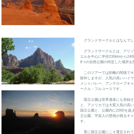
グランドサークルとはなんでし
グランドサークルとは、アリゾ
エルを中心に半径230kmから2
8つの自然公園の特定した場所を
このツアーでは距離の関係でキ
除外しますが、人気の高いハイウ
メントバレー、アンテロープキャ
ークル・フルコースです。
国立公園は世界遺産にも登録さ
と、アメリカでは大変人気の高い
国立公園と、公園内に2000を
立公園、宇宙人の壁画が残るキャ
す。
更に国立公園にこそ選定されて