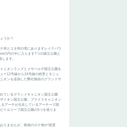
ょうか？
ナ州とユタ州の境にありますレイクパウ
40kmの円の中に入ります7つの国立公園と
指します。
ャニオンランズとメサベルデ国立公園を
ェー12号線から24号線の絶景とモニュ
ニオンを追加した弊社独自のグランドサ
れているグランドキャニオン国立公園
ザイオン国立公園、ブライスキャニオン
超えるアーチが点在しているアーチーズ国
ピトルリーフ国立公園の5つを巡りま
おりませんが、映画のロケ地や”絶景