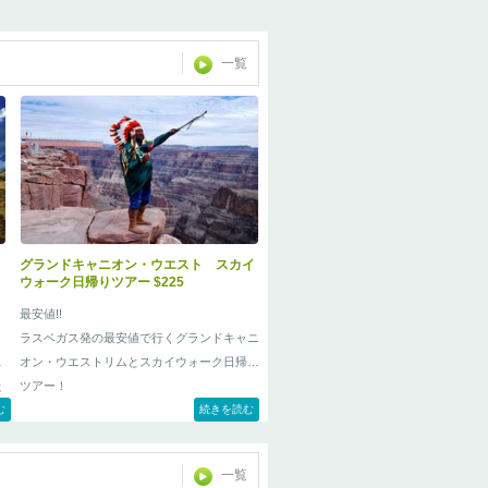
一覧
グランドキャニオン・ウエスト スカイ
ウォーク日帰りツアー $225
最安値!!
ラスベガス発の最安値で行くグランドキャニ
ャ
オン・ウエストリムとスカイウォーク日帰り
た
ツアー！
た
む
ツアー行程には世界有数の巨大ダム、話題騒
続きを読む
い
然のグランドキャニオン・スカイウォークが
全て込まれております。
一覧
で