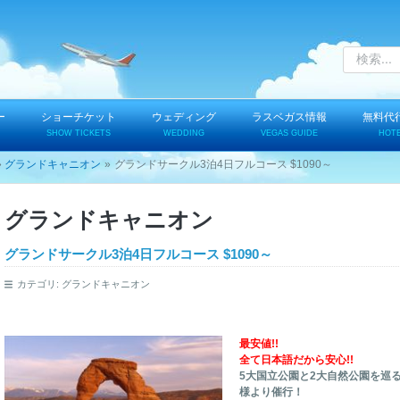
ー
ショーチケット
ウェディング
ラスベガス情報
無料代
SHOW TICKETS
WEDDING
VEGAS GUIDE
HOT
グランドキャニオン
グランドサークル3泊4日フルコース $1090～
グランドキャニオン
グランドサークル3泊4日フルコース $1090～
カテゴリ:
グランドキャニオン
最安値!!
全て日本語だから安心!!
5大国立公園と2大自然公園を巡
様より催行！