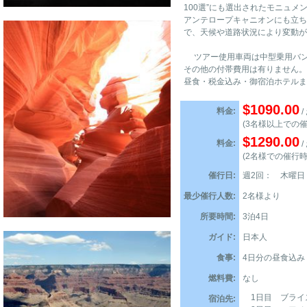
100選”にも選出されたモニュ
アンテロープキャニオンにも立ち
で、天候や道路状況により変動が
ツアー使用車両は中型乗用バン
その他の付帯費用は有りません。
昼食・税金込み・御宿泊ホテルま
$1090.00
料金:
/
(3名様以上での催
$1290.00
料金:
/
(2名様での催行時
催行日:
週2回： 木曜日
最少催行人数:
2名様より
所要時間:
3泊4日
ガイド:
日本人
食事:
4日分の昼食込み
燃料費:
なし
1日目 ブライ
宿泊先: