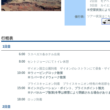
2日目 モアベ
3日目 カイ
※空室状況によ
ツアー状況はこ
催行表:
行程表
1日目
6:00
ラスベガス各ホテル出発
8:00
セントジョージにてトイレ休憩
ザイオン国立公園到着 ザイオンのレストランにて昼食・ザ
10:00
※ウィーピングロック散策
※リバーサイドウォーク散策
ブライスキャニオン到着 ブライスキャニオン特有の奇岩群
15:00
※インスピレーション・ポイント、ブライスポイント観光
※ナバホループ散策(冬季は積雪により閉鎖される場合がありま
18:00
ロッジ到着
2日目