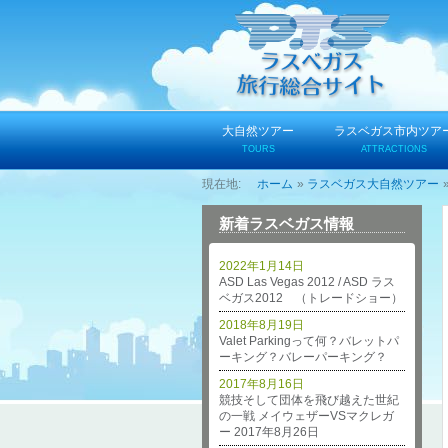
コ
ン
テ
ン
ツ
へ
大自然ツアー
ラスベガス市内ツア
ス
TOURS
ATTRACTIONS
キ
ホーム
ラスベガス大自然ツアー
ッ
プ
新着ラスベガス情報
2022年1月14日
ASD Las Vegas 2012 / ASD ラス
ベガス2012 （トレードショー）
2018年8月19日
Valet Parkingって何？バレットパ
ーキング？バレーパーキング？
2017年8月16日
競技そして団体を飛び越えた世紀
の一戦 メイウェザーVSマクレガ
ー 2017年8月26日