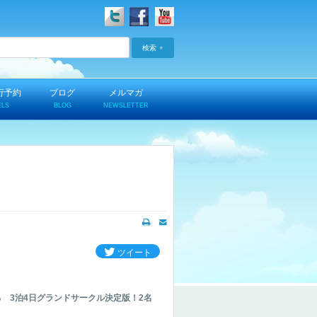
検索
行予約
ブログ
メルマガ
ELS
BLOG
NEWSLETTER
ツイート
る 3泊4日グランドサークル決定版！2名