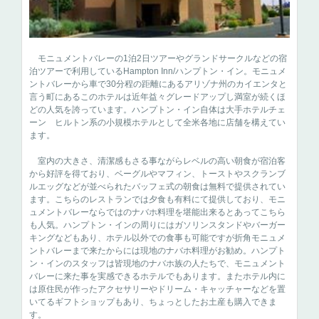
モニュメントバレーの1泊2日ツアーやグランドサークルなどの宿
泊ツアーで利用しているHampton Inn/ハンプトン・イン。モニュメ
ントバレーから車で30分程の距離にあるアリゾナ州のカイエンタと
言う町にあるこのホテルは近年益々グレードアップし満室が続くほ
どの人気を誇っています。ハンプトン・イン自体は大手ホテルチェ
ーン ヒルトン系の小規模ホテルとして全米各地に店舗を構えてい
ます。
室内の大きさ、清潔感もさる事ながらレベルの高い朝食が宿泊客
から好評を得ており、ベーグルやマフィン、トーストやスクランブ
ルエッグなどが並べられたバッフェ式の朝食は無料で提供されてい
ます。こちらのレストランでは夕食も有料にて提供しており、モニ
ュメントバレーならではのナバホ料理を堪能出来るとあってこちら
も人気。ハンプトン・インの周りにはガソリンスタンドやバーガー
キングなどもあり、ホテル以外での食事も可能ですが折角モニュメ
ントバレーまで来たからには現地のナバホ料理がお勧め。ハンプト
ン・インのスタッフは皆現地のナバホ族の人たちで、モニュメント
バレーに来た事を実感できるホテルでもあります。またホテル内に
は原住民が作ったアクセサリーやドリーム・キャッチャーなどを置
いてるギフトショップもあり、ちょっとしたお土産も購入できま
す。