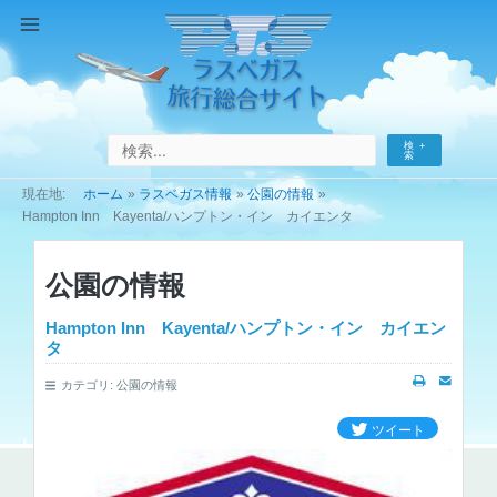
コ
ン
Main
テ
Menu
ン
ツ
へ
検
ス
索
キ
ホーム
ラスベガス情報
公園の情報
ッ
Hampton Inn Kayenta/ハンプトン・イン カイエンタ
プ
公園の情報
Hampton Inn Kayenta/ハンプトン・イン カイエン
タ
カテゴリ:
公園の情報
ツイート