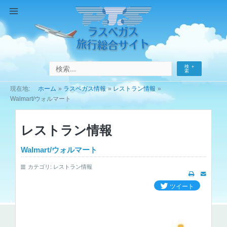
コ
ン
Main
テ
Menu
ン
ツ
へ
検
ス
索
キ
ホーム
ラスベガス情報
レストラン情報
ッ
Walmart/ウォルマート
プ
レストラン情報
Walmart/ウォルマート
カテゴリ:
レストラン情報
ツイート