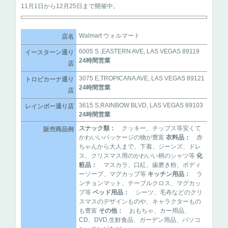
11月1日から12月25日まで開催中。
Walmart ウォルマート
店名
6005 S ,EASTERN AVE, LAS VEGAS 89119
イースターン通り
24時間営業
店
3075 E,TROPICANA AVE, LAS VEGAS 89121
トロピカーナ通り
24時間営業
店
3615 S,RAINBOW BLVD, LAS VEGAS 89103
レインボー通り店
24時間営業
スナック類：
クッキー、チップス等安くて
販売商品例
かわいいパッケージの物が豊富
衣料品：
赤
ちゃんから大人まで、下着、ジーンズ、ドレ
ス、クリスマス用のかわいい柄のシャツ等
化
粧品：
マスカラ、口紅、歯磨き粉、ボディ
ーソープ、マグカップ等
キッチン用品：
ラ
ンチョンマット、テーブルクロス、マグカッ
プ等
ベッド用品：
シーツ、毛布などのクリ
スマスのデザインものや、キャラクターもの
も豊富
その他：
おもちゃ、カー用品、
CD、DVD,生鮮食品、ガーデン用品、パソコ