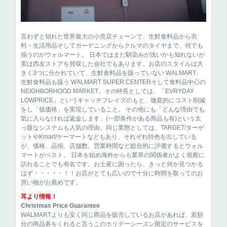
言わずと知れた世界最大の小売店チェーンで、生鮮食料品から衣
料・生活用品そしてガーデニングからクルマのタイヤまで、何でも
揃うのがウォルマート。 日本ではまだ馴染みが浅いかも知れないが
実は西友ストアを買収した会社でもあります。お店のスタイルは大
きく3つに分かれていて、生鮮食料品を扱っていない WALMART、
生鮮食料品も扱う WALMART SUPER CENTERそして食料品中心の
NEIGHBORHOOD MARKET。その特長としては、「EVRYDAY
LOWPRICE」というキャッチフレイズのもと、徹底的にコスト削減
をし「低価格」を実現していること。 その他にも「どんな理由でも
気に入らなければ返金します」(一部条件がある商品も有)という太
っ腹なシステムも人気の理由。同じ業態としては、TARGET/ターゲ
ットやKmart/ケーマートなどもあり、それぞれ特色を出している
が、価格、品揃、店舗数、営業時間など総合的に評価するとウォル
マートがベスト。 日本を始め海外からも業界の関係者がよく視察に
訪れることでも有名です。お土産に困ったら、きっと何か見つかる
はず・・・・・！！お店がとても広いので十分に時間を取ってのお
買い物がお薦めです。
耳より情報！
Christmas Price Guarantee
WALMARTよりも安く同じ商品を販売しているお店があれば、差額
分の商品券をくれると言うこのホリデーシーズン限定のサービスを