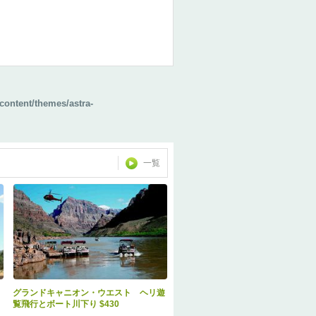
content/themes/astra-
一覧
グランドキャニオン・ウエスト ヘリ遊
覧飛行とボート川下り $430