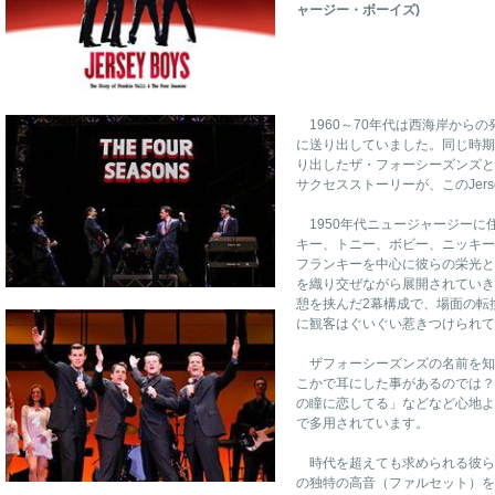
ャージー・ボーイズ)
1960～70年代は西海岸から
に送り出していました。同じ時期
り出したザ・フォーシーズンズと
サクセスストーリーが、このJers
1950年代ニュージャージーに
キー、トニー、ボビー、ニッキー
フランキーを中心に彼らの栄光と
を織り交ぜながら展開されていき
憩を挟んだ2幕構成で、場面の転
に観客はぐいぐい惹きつけられて
ザフォーシーズンズの名前を知
こかで耳にした事があるのでは？
の瞳に恋してる」などなど心地よ
で多用されています。
時代を超えても求められる彼ら
の独特の高音（ファルセット）を