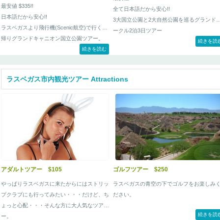
最安値 $335!!
全て日本語だから安心!!
日本語だから安心!!
3大国立公園と2大自然公園を巡るグランド
ラスベガスより飛行機(Scenic航空)で行く日
ークル2泊3日ツアー
帰りグランドキャニオン国立公園ツアー。
続きを読
続きを読む
ラスベガス市内観光ツアー Attractions
アダルトツアー $105
ゴルフツアー $250
やっぱりラスベガスに来たからにはストリッ
ラスベガスの青空の下でゴルフをお楽しみ
プクラブにも行ってみたい・・・だけど、ち
ださい。
ょっと心配・・・そんな方に大人気なツア
続きを読
ー。