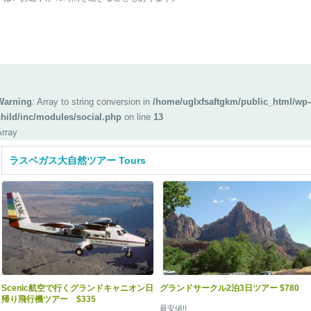
Warning
: Array to string conversion in
/home/uglxfsaftgkm/public_html/wp-
child/inc/modules/social.php
on line
13
Array
ラスベガス大自然ツアー Tours
Scenic航空で行くグランドキャニオン日
グランドサークル2泊3日ツアー $780
帰り飛行機ツアー $335
最安値!!