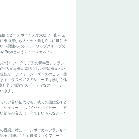
の発信でビーチボーイズが大ヒット曲を世
に東海岸から大ヒット曲を次々に世に送
いう男性4人のドゥーワップグループの
ey Boysというミュージカルです。
住む貧しいイタリア系の青年達、フラン
の4人が出会い素晴らしい声に恵まれた
挫折が、ザフォーシーズンズのヒット曲
ます。ラスベガスのショーでは珍しく休
換も早く簡潔でスピーディなストーリー
いきます。
らない若い世代でも、彼らの曲は必ずど
「シェリー」「バイバイベイビー」「君
い彼らの音楽は、今でもいろんなシーン
の音楽。特にメインボーカルフランキー
完全に唄いこなす俳優リックファーニョ