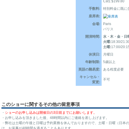
Cat1:$199.80
手数料:
特別料金に既に
座席表:
会場:
Paris
パリス
開演時間:
水・木・金・日曜
火曜:
18:30/21:3
土曜:
17:00/20:1
休演日:
月曜日
年齢制限:
5歳以上
英語の難易度:
ある程度必要
キャンセル・
不可
変更:
このショーに関するその他の留意事項
・
ショーのお申し込みは開催日の3日前までにお願いします。
・お申し込みを頂きました後、48時間以内にご連絡を差し上げます。
・弊社は土曜の午後と日曜は予約業務を休んでおりますので、土曜・日曜（日本
は、お返事が48時間を過ぎることもあります。