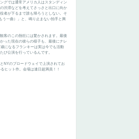
ングでは通常アメリカ人はスタンディン
の渋滞などを考えてさっさと出口に向か
役者が下るまで誰も帰ろうとしない。そ
g!!（もう一曲）」と、鳴り止まない拍手と興
観客のこの熱狂には驚かされます。最後
かった現在の彼らの様子も、最後にナレ
7歳になるフランキーは実は今でも活動
たび公演を行っているんです。
とNYのブロードウェイで上演されてお
いるヒット作。会場は連日超満員！！