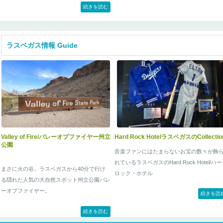
続きを読む
ラスベガス情報 Guide
Valley of Fire/バレーオブファイヤー州立
Hard Rock HotelラスベガスのCollectio
公園
音楽ファンにはたまらないお宝の数々が飾
れているラスベガスのHard Rock Hotel/ハ
まさに火の谷。ラスベガスから40分で行け
ロック・ホテル
る隠れた人気の大自然スポット州立公園バレ
ーオブファイヤー。
続きを読
続きを読む