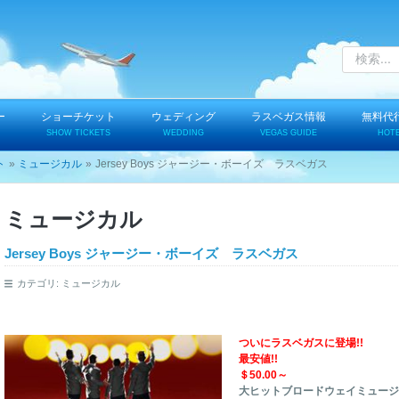
ー
ショーチケット
ウェディング
ラスベガス情報
無料代
SHOW TICKETS
WEDDING
VEGAS GUIDE
HOT
ト
ミュージカル
Jersey Boys ジャージー・ボーイズ ラスベガス
ミュージカル
Jersey Boys ジャージー・ボーイズ ラスベガス
カテゴリ:
ミュージカル
ついにラスベガスに登場!!
最安値!!
＄50.00～
大ヒットブロードウェイミュージカル