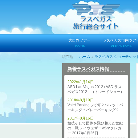
コ
ン
テ
ン
ツ
へ
大自然ツアー
ラスベガス市内ツア
ス
TOURS
ATTRACTIONS
キ
ホーム
ラスベガス ショーチケッ
ッ
プ
新着ラスベガス情報
2022年1月14日
ASD Las Vegas 2012 / ASD ラス
ベガス2012 （トレードショー）
2018年8月19日
Valet Parkingって何？バレットパ
ーキング？バレーパーキング？
2017年8月16日
競技そして団体を飛び越えた世紀
の一戦 メイウェザーVSマクレガ
ー 2017年8月26日