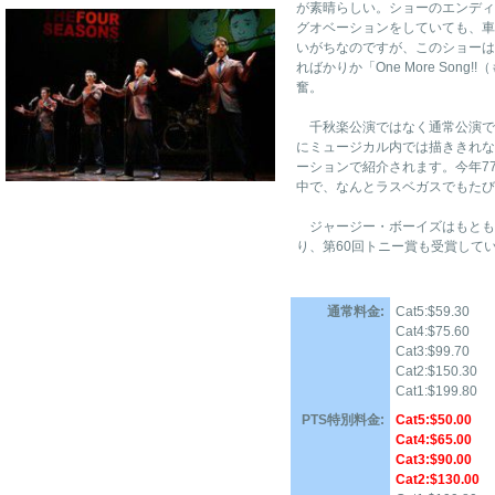
が素晴らしい。ショーのエンディ
グオベーションをしていても、車
いがちなのですが、このショーは
ればかりか「One More Son
奮。
千秋楽公演ではなく通常公演で
にミュージカル内では描ききれな
ーションで紹介されます。今年7
中で、なんとラスベガスでもたび
ジャージー・ボーイズはもとも
り、第60回トニー賞も受賞して
通常料金:
Cat5:$59.30
Cat4:$75.60
Cat3:$99.70
Cat2:$150.30
Cat1:$199.80
PTS特別料金:
Cat5:$50.00
Cat4:$65.00
Cat3:$90.00
Cat2:$130.00