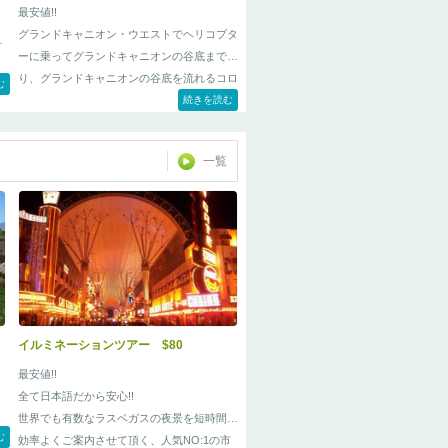
最安値!!
グランドキャニオン・ウエストでヘリコプタ
サ
ーに乗ってグランドキャニオンの谷底まで下
り、グランドキャニオンの谷底を流れるコロ
む
ラド川にて川下りを行う、 ”グランドキャニ
続きを読む
オン・ウエスト スカイウォーク日帰りツア
ー”のオプショナルツアーです。
一覧
イルミネーションツアー $80
く
最安値!!
全て日本語だから安心!!
世界でも有数なラスベガスの夜景を短時間で
む
効率よくご案内させて頂く、人気NO:1の市