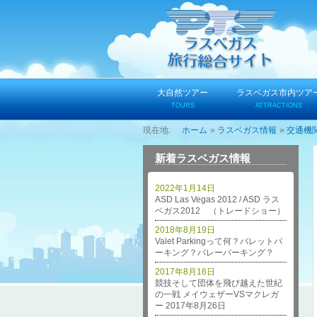
コ
ン
テ
ン
ツ
へ
大自然ツアー
ラスベガス市内ツア
ス
TOURS
ATTRACTIONS
キ
ホーム
ラスベガス情報
交通機
ッ
プ
新着ラスベガス情報
2022年1月14日
ASD Las Vegas 2012 / ASD ラス
ベガス2012 （トレードショー）
2018年8月19日
Valet Parkingって何？バレットパ
ーキング？バレーパーキング？
2017年8月16日
競技そして団体を飛び越えた世紀
の一戦 メイウェザーVSマクレガ
ー 2017年8月26日