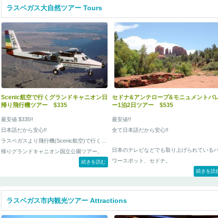
ラスベガス大自然ツアー Tours
Scenic航空で行くグランドキャニオン日
セドナ&アンテロープ&モニュメントバ
帰り飛行機ツアー $335
ー1泊2日ツアー $535
最安値 $335!!
最安値!!
日本語だから安心!!
全て日本語だから安心!!
ラスベガスより飛行機(Scenic航空)で行く日
日本のテレビなどでも取り上げられている
帰りグランドキャニオン国立公園ツアー。
ワースポット、セドナ。
続きを読む
続きを読
神秘的な色彩をかもし出すアンテロープキ
ニオン。更に映画やCMなどでも有名なモニ
メントバレー。
ラスベガス市内観光ツアー Attractions
この3つ巡り、さらにはモニュメントバレー
て世界一美しい朝日を評される”モニュメン