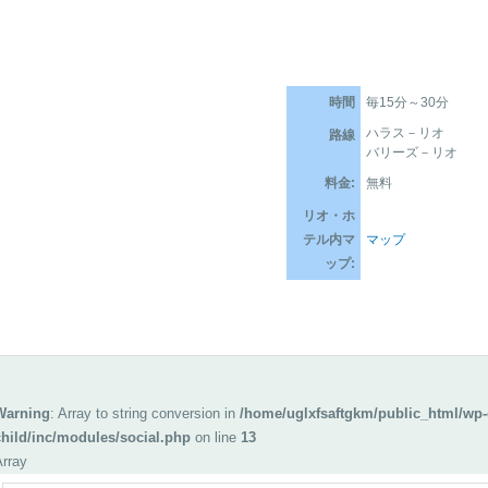
時間
毎15分～30分
ハラス－リオ
路線
バリーズ－リオ
料金:
無料
リオ・ホ
テル内マ
マップ
ップ:
Warning
: Array to string conversion in
/home/uglxfsaftgkm/public_html/wp-
child/inc/modules/social.php
on line
13
Array