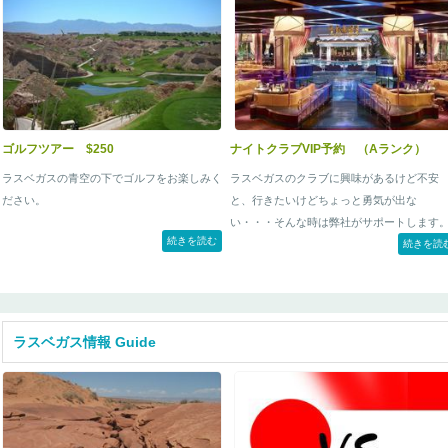
バレーの朝日”を鑑賞していただく、パワー
ポット・ツアー。
ゴルフツアー $250
ナイトクラブVIP予約 （Aランク）
ラスベガスの青空の下でゴルフをお楽しみく
ラスベガスのクラブに興味があるけど不安
ださい。
と、行きたいけどちょっと勇気が出な
い・・・そんな時は弊社がサポートします
続きを読む
弊社のクラブパックなら担当者がご案内い
続きを読
しますので安心で、初めてのクラブでもV.I.
待遇です。
この機会にラスベガスのクラブを体験して
ませんか？
ラスベガス情報 Guide
こちらのプランではラスベガスでもトップ
ラスのクラブへのVIP予約を承ります。
結婚式の2次会パーティーや会社の仲間たち
の楽しいパーティーなどにもご利用いただ