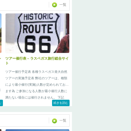
一覧
レ
ツアー催行表 – ラスベガス旅行総合サイ
ト
ツアー催行予定表 各種ラスベガス発大自然
ツアーの実施予定表 弊社のツアーは、種類
により最小催行(実施)人数が定められており
パ
ます為 ご参加になる人数が最小催行人数に
ツアー催行表 – ラスベガス旅行総合サイト
もっと読む »
満たない場合には催行されません。 下記
む
ャ
続きを読む
は、すでに催行が決定 …
ュ
一覧
に
ト