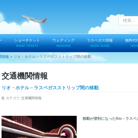
ー
ショーチケット
ウェディング
ラスベガス情報
無料代
SHOW TICKETS
WEDDING
VEGAS GUIDE
HOT
関情報
リオ・ホテル－ラスベガスストリップ間の移動
交通機関情報
リオ・ホテル－ラスベガスストリップ間の移動
カテゴリ:
交通機関情報
移動が便利になったRio－ラス