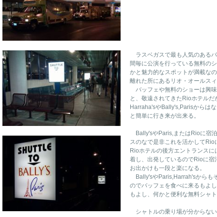
ラスベガスで最も人気のあるバ
間毎に公演を行っている無料のシ
かと魅力的なスポットが満載なの
離れた所にあるリオ・オールスィ
バッフェや無料のショーは興味
と、敬遠されてきたRioホテルだが
Harraha'sやBally's,Pa
と簡単に行き来が出来る。
Bally'sやParis,またはR
スのなで是非これを活かしてRi
Rioホテルの後方エントランスに
着し、出発しているのでRioに
お出かけも一段と楽になる。
Bally'sやParis,Harra
のでバッフェを食べに来るもよし
もよし、何かと便利な無料シャト
シャトルの乗り場が分からない人