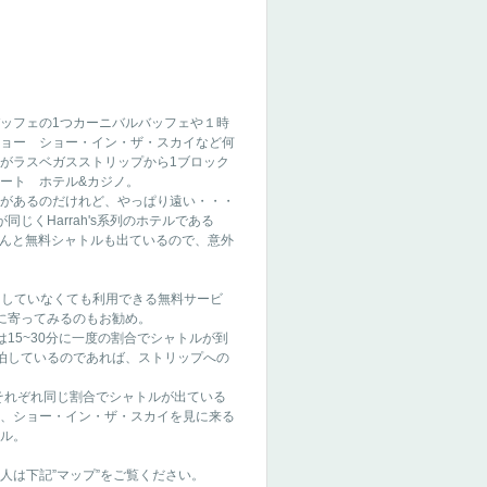
ッフェの1つカーニバルバッフェや１時
ョー ショー・イン・ザ・スカイなど何
がラスベガスストリップから1ブロック
ート ホテル&カジノ。
があるのだけれど、やっぱり遠い・・・
同じくHarrah's系列のホテルである
risからはなんと無料シャトルも出ているので、意外
ioに宿泊していなくても利用できる無料サービ
oに寄ってみるのもお勧め。
は15~30分に一度の割合でシャトルが到
宿泊しているのであれば、ストリップへの
h'sからもそれぞれ同じ割合でシャトルが出ている
、ショー・イン・ザ・スカイを見に来る
ル。
は下記”マップ”をご覧ください。