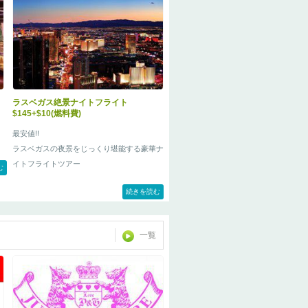
ス
ラスベガス絶景ナイトフライト
$145+$10(燃料費)
最安値!!
ラスベガスの夜景をじっくり堪能する豪華ナ
。
イトフライトツアー
た
む
P
続きを読む
み
一覧
ク
と
け