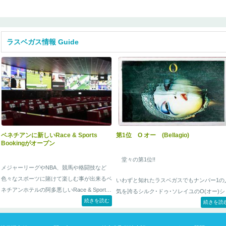
ラブ』
ラスベガス情報 Guide
ベネチアンに新しいRace & Sports
第1位 O オー (Bellagio)
Bookingがオープン
堂々の第1位!!
メジャーリーグやNBA、競馬や格闘技など
色々なスポーツに賭けて楽しむ事が出来るベ
いわずと知れたラスベガスでもナンバー1の
ネチアンホテルの阿多悪しいRace & Sports
気を誇るシルク･ドゥ･ソレイユのO(オー)シ
続きを読む
Bookコーナーがオープン
続きを読
ー。