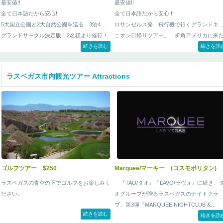
最安値!!
最安値!!
全て日本語だから安心!!
全て日本語だから安心!!
5大国立公園と2大自然公園を巡る 3泊4日
ロサンゼルス発 飛行機で行くグランドキ
グランドサークル決定版！2名様より催行！
ニオン日帰りツアー。 折角アメリカに来
続きを読む
んだからグランドキャニオンには是非行き
続きを読
い・・・だけど、ロサンゼルスからだと遠
し・・・
ラスベガス市内観光ツアー Attractions
そんな方に是非お勧めなロサンゼルスから
も日帰りで行けちゃうグランドキャニオン
アー！！ 勿論全て日本人のガイドが丁寧
ご案内いたします。
ゴルフツアー $250
Marquee/マーキー (コスモポリタン)
ラスベガスの青空の下でゴルフをお楽しみく
『TAO/タオ』『LAVO/ラヴォ』に続き、
ださい。
オグループが贈るラスベガスのナイトクラ
ブ、第3弾『MARQUEE NIGHTCLUB &
続きを読む
DAYCLUB/マーキー・ナイトクラブ＆デー
続きを読