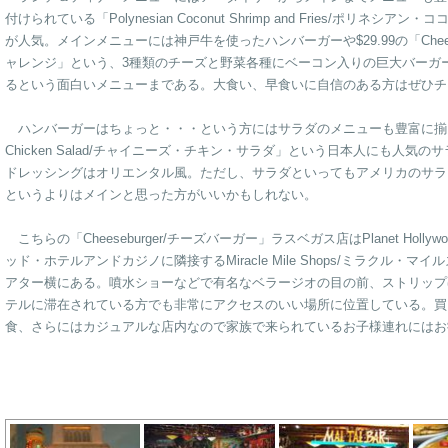
付けられている「Polynesian Coconut Shrimp and Fries/ポリ
が人気。メインメニューには神戸牛を使ったハンバーガーや$29.99の「Cheesebu
ャレンジ」という、3種類のチーズと野菜各種にベーコン入りの巨大バーガ
るという面白いメニューまである。大食い、早食いに自信のある方はぜひチ
ハンバーガーはちょっと・・・という方にはサラダのメニューも豊富に揃えら
Chicken Salad/チャイニーズ・チキン・サラダ」という日本人にも人
ドレッシングはオリエンタル風。ただし、サラダといってもアメリカのサラ
というよりはメインと思った方がいいかもしれない。
こちらの「Cheeseburger/チーズバーガー」ラスベガス店はPlanet Hollywood
ッド・ホテルアンドカジノに隣接するMiracle Mile Shops/ミラクル・マイル
アター横にある。噴水ショーなどで有名なベラージオの目の前、ストリップ
テルに滞在されている方でも非常にアクセスのいい場所に位置している。買
食、さらにはカジュアルな店内なので家族で来られているお子様連れにはお