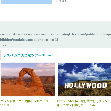
・家族連れ
Warning
: Array to string conversion in
/home/uglxfsaftgkm/public_html/wp-
child/inc/modules/social.php
on line
13
Array
ラスベガス大自然ツアー Tours
グランドサークル3泊4日フルコース
ロサンゼルス発 飛行機で行くグランド
$1090～
キャニオン日帰りツアー $475