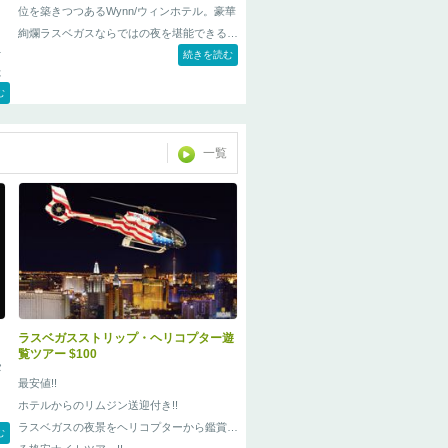
位を築きつつあるWynn/ウィンホテル。豪華
絢爛ラスベガスならではの夜を堪能できる5
ャ
つ星ナイトクラブ「Tryst/
トリスト
続きを読む
(トライ
た
スト)」
た
む
い
一覧
で
ツ
に
ラスベガスストリップ・ヘリコプター遊
覧ツアー $100
タ
最安値!!
ホテルからのリムジン送迎付き!!
ラスベガスの夜景をヘリコプターから鑑賞す
ク
む