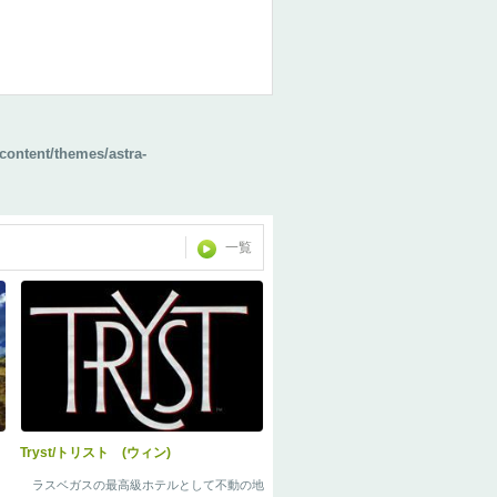
content/themes/astra-
一覧
Tryst/トリスト (ウィン)
ラスベガスの最高級ホテルとして不動の地