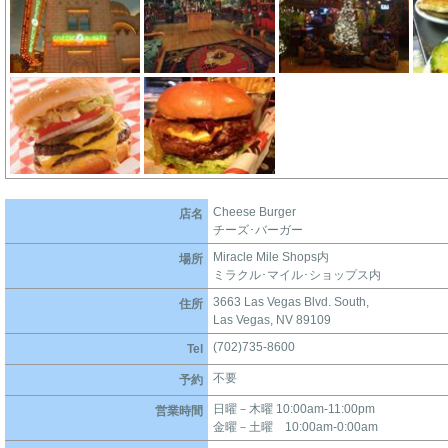
Cheese Burger
店名
チーズ･バーガー
Miracle Mile Shops内
場所
ミラクル･マイル･ショップス内
3663 Las Vegas Blvd. South,
住所
Las Vegas, NV 89109
(702)735-8600
Tel
不要
予約
日曜－木曜 10:00am-11:00pm
営業時間
金曜－土曜 10:00am-0:00am