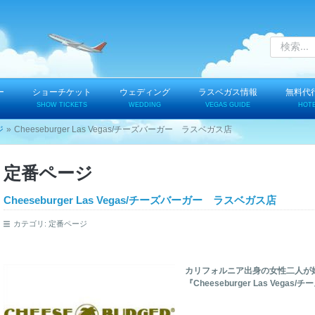
ー
ショーチケット
ウェディング
ラスベガス情報
無料代
SHOW TICKETS
WEDDING
VEGAS GUIDE
HOT
ジ
Cheeseburger Las Vegas/チーズバーガー ラスベガス店
定番ページ
Cheeseburger Las Vegas/チーズバーガー ラスベガス店
カテゴリ:
定番ページ
カリフォルニア出身の女性二人が
『Cheeseburger Las Vegas