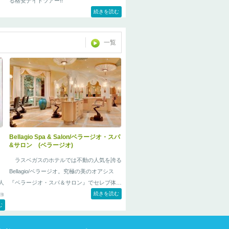
る格安ナイトツアー!!
続きを読む
一覧
Bellagio Spa & Salon/ベラージオ・スパ
&サロン (ベラージオ)
ラスベガスのホテルでは不動の人気を誇る
Bellagio/ベラージオ。究極の美のオアシス
『ベラージオ・スパ＆サロン』でセレブ体験
人
を。
続きを読む
ョ
む