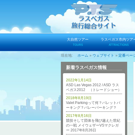
コ
ン
テ
ン
ツ
へ
大自然ツアー
ラスベガス市内ツア
ス
TOURS
ATTRACTIONS
キ
ホーム
ウェブサイト
定番ペー
ッ
プ
新着ラスベガス情報
2022年1月14日
ASD Las Vegas 2012 / ASD ラス
ベガス2012 （トレードショー）
2018年8月19日
Valet Parkingって何？バレットパ
ーキング？バレーパーキング？
2017年8月16日
競技そして団体を飛び越えた世紀
の一戦 メイウェザーVSマクレガ
ー 2017年8月26日