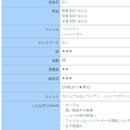
なし
定休日
朝食:$15~/お1人
料金
昼食:$20~/お1人
夕食:$30~/お1人
ハワイアン
ジャンル
ハンバーガー
なし
ドレスコード
★★★
味
$$
金額
★★
雰囲気
★★★
総合店
(評価は5つ★満点)
カジュアルなハワイアン、ハンバーガーシ
コメント
・カップル
こんな方にGood!
・買い物途中の食事
・ショーの前の軽食に
・アメリカンなハンバーガーを堪能したい
・お子様連れ