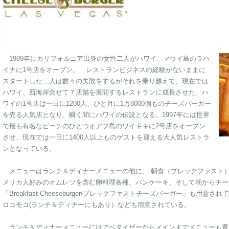
1989年にカリフォルニア出身の女性二人がハワイ、マウイ島のラハ
イナに1号店をオープン。 レストランビジネスの経験がないままに
スタートした二人は数々の失敗をするがそれを乗り越えて、現在では
ハワイ、西海岸合せて７店舗を展開するレストランに成長させた。ハ
ワイの1号店は一日に1200人、ひと月に1万8000個ものチーズバーガー
を売る人気店となり、瞬く間にハワイの伝説となる。1997年には世界
で最も有名なビーチのひとつオアフ島のワイキキに2号店をオープン
させ、現在では一日に1400人以上ものゲストを迎える大人気レストラ
ンとなっている。
メニューはランチ＆ディナーメニューの他に、 朝食（ブレックファスト
メリカ人好みのオムレツを含む卵料理各種、パンケーキ、そして朝からチー
「Breakfast Cheeseburger/ブレックファストチーズバーガー」も
ロコモコ(ランチ＆ディナーにもあり）なども用意されている。
ランチ＆ディナーメニューにはアペタイザーからメインまでメニューも豊