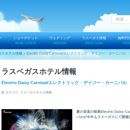
ー
ショーチケット
ウェディング
ラスベガス情報
無料代
SHOW TICKETS
WEDDING
VEGAS GUIDE
HOT
ガスホテル情報
Electric Daisy Carnival/エレクトリック・デイジー・カーニバ
ラスベガスホテル情報
Electric Daisy Carnival/エレクトリック・デイジー・カーニバ
カテゴリ:
ラスベガスホテル情報
夏の音楽の祭典Electric Daisy
バルが今年もラスベガスにて開催決