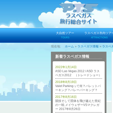
コ
ン
テ
ン
ツ
へ
大自然ツアー
ラスベガス市内ツア
ス
TOURS
ATTRACTIONS
キ
ホーム
ラスベガス情報
ラスベ
ッ
プ
新着ラスベガス情報
2022年1月14日
ASD Las Vegas 2012 / ASD ラス
ベガス2012 （トレードショー）
2018年8月19日
Valet Parkingって何？バレットパ
ーキング？バレーパーキング？
2017年8月16日
競技そして団体を飛び越えた世紀
の一戦 メイウェザーVSマクレガ
ー 2017年8月26日