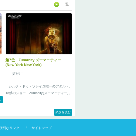
緒
一覧
て
第7位 Zumanity ズーマニティー
(New York New York)
第7位!!
シルク・ドゥ・ソレイユ唯一のアダルト、
ニ
18禁のショー Zumanity(ズーマニティー)。
ベ
む
半
続きを読む
問
便利なリンク
サイトマップ