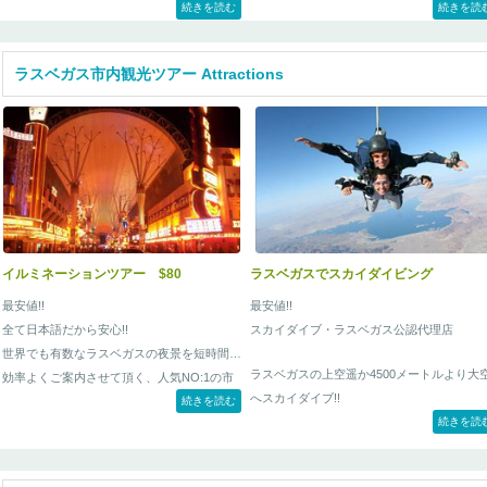
続きを読む
ラド川にて川下りを行う、 ”グランドキャニ
続きを読
ン・ウエスト スカイウォーク日帰りツア
ー”のオプショナルツアーです。
ラスベガス市内観光ツアー Attractions
イルミネーションツアー $80
ラスベガスでスカイダイビング
最安値!!
最安値!!
全て日本語だから安心!!
スカイダイブ・ラスベガス公認代理店
世界でも有数なラスベガスの夜景を短時間で
ラスベガスの上空遥か4500メートルより大
効率よくご案内させて頂く、人気NO:1の市
へスカイダイブ!!
内ツアー。
続きを読む
続きを読
スカイダイブ・ラスベガスのジャンプ地か
はフーバーダムやミード湖、ラスベガスの
テル街、コロラド川などが一面に見渡すこ