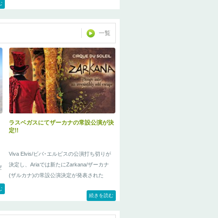
オ
む
一覧
ラスベガスにてザーカナの常設公演が決
定!!
Viva Elvis/ビバ･エルビスの公演打ち切りが
決定し、Ariaでは新たにZarkana/ザーカナ
空
(ザルカナ)の常設公演決定が発表された
む
ら
続きを読む
ホ
と