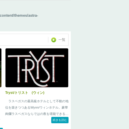
content/themes/astra-
一覧
Tryst/トリスト (ウィン)
ラスベガスの最高級ホテルとして不動の地
位を築きつつあるWynn/ウィンホテル。豪華
タ
絢爛ラスベガスならではの夜を堪能できる5
下
つ星ナイトクラブ「Tryst/
トリスト
続きを読む
(トライ
ロ
スト)」