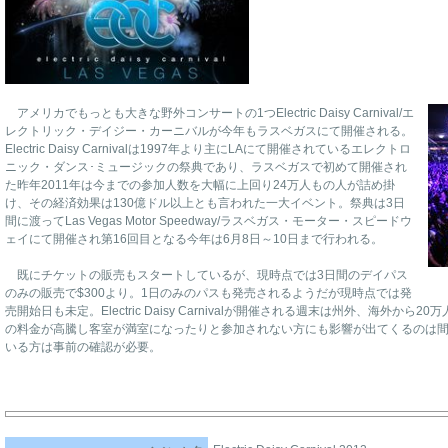
アメリカでもっとも大きな野外コンサートの1つElectric Daisy Carnival/エ
レクトリック・デイジー・カーニバルが今年もラスベガスにて開催される。
Electric Daisy Carnivalは1997年より主にLAにて開催されているエレクトロ
ニック・ダンス･ミュージックの祭典であり、ラスベガスで初めて開催され
た昨年2011年は今までの参加人数を大幅に上回り24万人もの人が詰め掛
け、その経済効果は130億ドル以上とも言われた一大イベント。祭典は3日
間に渡ってLas Vegas Motor Speedway/ラスベガス・モーター・スピードウ
ェイにて開催され第16回目となる今年は6月8日～10日まで行われる。
既にチケットの販売もスタートしているが、現時点では3日間のデイパス
のみの販売で$300より。1日のみのパスも発売されるようだが現時点では発
売開始日も未定。Electric Daisy Carnivalが開催される週末は州外、海外
の料金が高騰し客室が満室になったりと参加されない方にも影響が出てくるのは
いる方は事前の確認が必要。