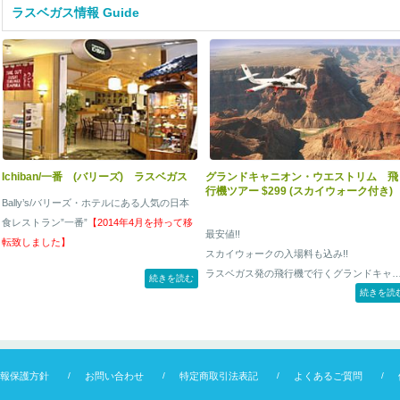
ができ、経験豊富なインストラクターが一
ラスベガス情報 Guide
に飛んでくれるので初めての方でも安心し
スカイダイビングを体験できます。
Ichiban/一番 (バリーズ) ラスベガス
グランドキャニオン・ウエストリム 飛
行機ツアー $299 (スカイウォーク付き)
Bally’s/バリーズ・ホテルにある人気の日本
食レストラン”一番”
【2014年4月を持って移
最安値!!
転致しました】
スカイウォークの入場料も込み!!
ラスベガス発の飛行機で行くグランドキャ
続きを読む
オン・ウエストリムの日帰りツアー！ ラス
続きを読
ガスの各ホテルから送迎付き。飛行機での
日ツアーなので夜の食事やショーの予定も
題なし！
報保護方針
お問い合わせ
特定商取引法表記
よくあるご質問