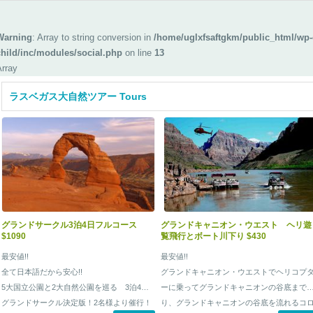
Warning
: Array to string conversion in
/home/uglxfsaftgkm/public_html/wp-
child/inc/modules/social.php
on line
13
Array
ラスベガス大自然ツアー Tours
グランドサークル3泊4日フルコース
グランドキャニオン・ウエスト ヘリ遊
$1090
覧飛行とボート川下り $430
最安値!!
最安値!!
全て日本語だから安心!!
グランドキャニオン・ウエストでヘリコプ
5大国立公園と2大自然公園を巡る 3泊4日
ーに乗ってグランドキャニオンの谷底まで
グランドサークル決定版！2名様より催行！
り、グランドキャニオンの谷底を流れるコ