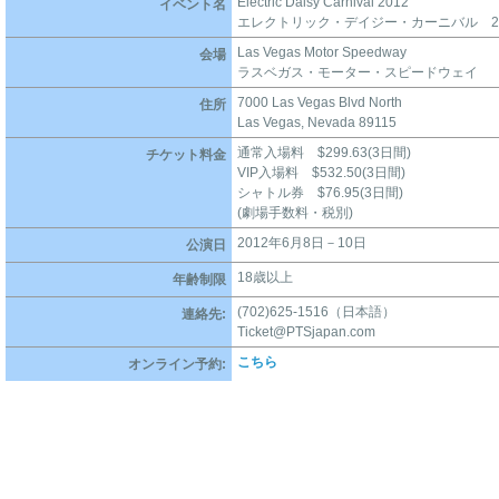
Electric Daisy Carnival 2012
イベント名
エレクトリック・デイジー・カーニバル 20
Las Vegas Motor Speedway
会場
ラスベガス・モーター・スピードウェイ
7000 Las Vegas Blvd North
住所
Las Vegas, Nevada 89115
通常入場料 $299.63(3日間)
チケット料金
VIP入場料 $532.50(3日間)
シャトル券 $76.95(3日間)
(劇場手数料・税別)
2012年6月8日－10日
公演日
18歳以上
年齢制限
(702)625-1516（日本語）
連絡先:
Ticket@PTSjapan.com
こちら
オンライン予約: