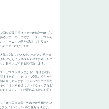
ン国立公園日帰りツアーは弊社のオプシ
あるツアーの一つです。ラスベガスから
空がグランドキャニオン便を就航しております
航空でのツアーになります。
人気を2分しているラスベガスの航空会
ク航空ともにラスベガスの主要ホテルで
り、日本人ガイドも同行致します。
スベガスストリップから15分ほどの距
着するため、ホテルから空港、空港から
間が短くすみます。ラスベガスにて飛行
キャニオン到着後にサンドウィッチなど
いたしますのでお時間のある時にお召し
ャニオン国立公園に到着後は専用のバス
とブライトエンジェルに立ち寄ります。