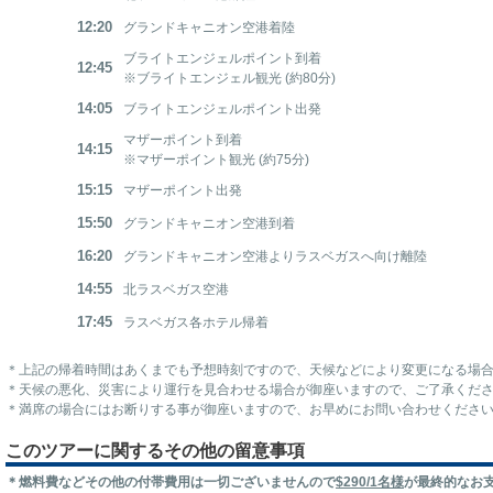
12:20
グランドキャニオン空港着陸
ブライトエンジェルポイント到着
12:45
※ブライトエンジェル観光 (約80分)
14:05
ブライトエンジェルポイント出発
マザーポイント到着
14:15
※マザーポイント観光 (約75分)
15:15
マザーポイント出発
15:50
グランドキャニオン空港到着
16:20
グランドキャニオン空港よりラスベガスへ向け離陸
14:55
北ラスベガス空港
17:45
ラスベガス各ホテル帰着
＊上記の帰着時間はあくまでも予想時刻ですので、天候などにより変更になる場
＊天候の悪化、災害により運行を見合わせる場合が御座いますので、ご了承くだ
＊満席の場合にはお断りする事が御座いますので、お早めにお問い合わせくださ
このツアーに関するその他の留意事項
＊燃料費などその他の付帯費用は一切ございませんので
$290/1名様
が最終的なお