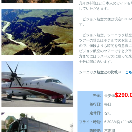
凡そ2時間ほど日本人のガイドも
していただきます。
ビジョン航空の便は現在6:30AM
す。
ビジョン航空、シーニック航空
ツアーの場合はホテルでのお迎え
ので、値段よりも時間を有意義に
ビジョン航空のツアーですとグラ
方までにはラスベガスに戻って来
十分に間に合います。
シーニック航空との比較
⇒
こち
$290.
料金:
最安値
催行日:
毎日
定休日:
なし
フライト時刻:
6:30AM発 / 11:
臨時便:
不定期