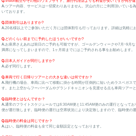
Q.
Vision航空やその他のウェブサイト、旅行代理店よりも料金が安いですが何が違
A.
ツアー内容、サービスは一切変わりありません。沢山の方にご利用頂いている為
いております。
Q.
団体割引はありますか?
A.
20名様以上でご参加いただく方には団体割引も行っております。詳細は気軽に
Q.
どのくらい前までに予約したほうがいいですか?
A.
お座席さえあれば前日のご予約も可能ですが、ゴールデンウィークや7月~9月
満席になってしまいますので、1ヶ月前までにはご予約される事をお勧めします。
Q.
日本人ガイドが同行しますか?
A.
必ず同行します。
Q.
車両で行く日帰りツアーとの大きな違いは何ですか？
A.
飛行機の場合、車両に比べて移動に掛かる時間が圧倒的に短いためラスベガス
す。また上空からフーバーダムやグランドキャニオンを見渡せる点も車両ツアー
Q.
臨時便とはなんですか？
A.
通常のフライトスケジュールでは6:30AM便と11:45AM便のみの運行となっ
便が運行致します。臨時便の運行は空席状況により決定致しますので、臨時便の
Q.
臨時便の料金は同じですか？
A.
はい。臨時便の料金も全て同じ金額設定となっております。