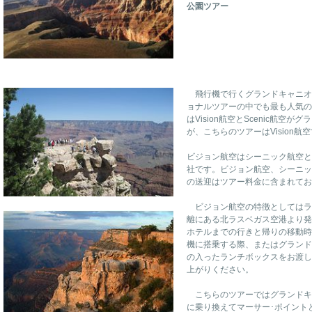
公園ツアー
飛行機で行くグランドキャニオ
ョナルツアーの中でも最も人気の
はVision航空とScenic航
が、こちらのツアーはVision
ビジョン航空はシーニック航空と
社です。ビジョン航空、シーニッ
の送迎はツアー料金に含まれてお
ビジョン航空の特徴としてはラ
離にある北ラスベガス空港より発
ホテルまでの行きと帰りの移動時
機に搭乗する際、またはグランド
の入ったランチボックスをお渡し
上がりください。
こちらのツアーではグランドキ
に乗り換えてマーサー･ポイント