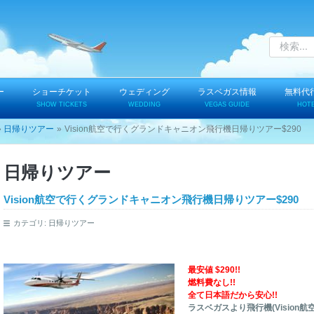
ー
ショーチケット
ウェディング
ラスベガス情報
無料代
SHOW TICKETS
WEDDING
VEGAS GUIDE
HOT
日帰りツアー
Vision航空で行くグランドキャニオン飛行機日帰りツアー$290
日帰りツアー
Vision航空で行くグランドキャニオン飛行機日帰りツアー$290
カテゴリ:
日帰りツアー
最安値 $290!!
燃料費なし!!
全て日本語だから安心!!
ラスベガスより飛行機(Vision