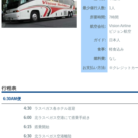
最少催行人数:
1人
所要時間:
7時間
Vision Airline
航空会社:
ビジョン航空
ガイド:
日本人
食事:
軽食込み
燃料費:
なし
お支払い方法:
※クレジットカ
行程表
6:30AM便
4:30
ラスベガス各ホテル送迎
6:00
北ラスベガス空港にて搭乗手続き
6:15
搭乗開始
6:30
北ラスベガス空港離陸