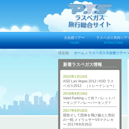
コ
ン
テ
ン
ツ
へ
大自然ツアー
ラスベガス市内ツア
ス
TOURS
ATTRACTIONS
キ
ホーム
ラスベガス大自然ツアー
ッ
プ
新着ラスベガス情報
2022年1月14日
ASD Las Vegas 2012 / ASD ラス
ベガス2012 （トレードショー）
2018年8月19日
Valet Parkingって何？バレットパ
ーキング？バレーパーキング？
2017年8月16日
競技そして団体を飛び越えた世紀
の一戦 メイウェザーVSマクレガ
ー 2017年8月26日