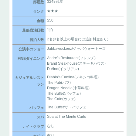
3248部屋
部屋数
★★★
ランク
$50~
金額
1泊
最低宿泊日数
2名(3名以上の場合には追加料金あり)
宿泊人数
Jabbawockeez/ジャバウォーキーズ
公演中のショー
Andre's Restaurant(フレンチ)
FINEダイニング
Brand Steakhouse(ステーキハウス)
D.Vino(イタリアン)
Diablo's Cantina(メキシコ料理)
カジュアルレスト
The Pub(パブ)
ラン
Dragon Noodle(中華料理)
The Buffet(バッフェ)
The Cafe(カフェ)
The Buffet/ザ・バッフェ
バッフェ
Spa at The Monte Carlo
スパ
なし
ナイトクラブ
有り
カジノ