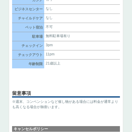
なし
ビジネスセンター
なし
チャイルドケア
不可
ペット宿泊
無料駐車場有り
駐車場
3pm
チェックイン
11pm
チェックアウト
21歳以上
年齢制限
留意事項
※週末、コンベンションなど催し物がある場合には料金が通常より
も高くなる場合が御座います。
キャンセルポリシー