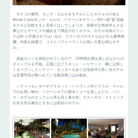
モナコの都市、モンテ・カルロをモデルにしたホテルその名も
Monte Carlo/モンテ・カルロ。ベラージオやウィン等5つ星”超”高級
ホテルと比較すると見劣りはしてしまうが、規模や立地条件もさる
事ながらサービスや施設まで満足の行くホテル。ホテル自体のラン
クはB+と評価されてはいるが、ラスベガスのホテルはどれも豪華絢
爛。内装も綺麗で、コストパフォーマンスが高い大変お得なホテ
ル。
勿論カジノも併設されているので、24時間お酒を楽しみながらの
ギャンブルも可能。正面にはプラネット・ハリウッド、隣には新し
くオープンしたシティー・センターもあり立地条件の良い当ホテル
は交通手段が限られている観光客にはお勧め。
シティーセンターやプラネット・ハリウッド内ミラクル・マイル
でのお買い物や、ベラージオでの噴水ショーを楽しんだり、パリ
ス・ホテルのエッフェル塔も目と鼻の先。ラスベガス・ストリップ
を歩き回る拠点とするには絶好のホテル。