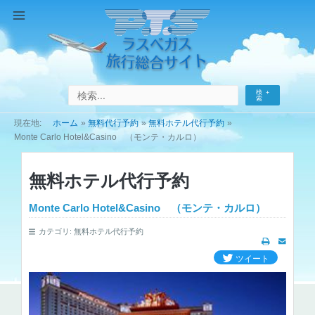
コ
ン
Main
テ
Menu
ン
ツ
へ
検
ス
索
キ
ホーム
無料代行予約
無料ホテル代行予約
ッ
Monte Carlo Hotel&Casino （モンテ・カルロ）
プ
無料ホテル代行予約
Monte Carlo Hotel&Casino （モンテ・カルロ）
カテゴリ:
無料ホテル代行予約
ツイート