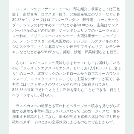
ジャスミンのディナーメニューの一部を紹介。前菜としては三色
餃子、翡翠春巻、ロブスター餃子、北海道産帆立のソテーなどが各
$9.88から。スープはロブスターワンタン、酸辣湯、コーンチャウ
ダー、シェフのおすすめスープなどが各$9.88から。主菜はサンタ
バーバラ産のエビの炒め物、ジャンボシュリンプのハニーウォルナ
ッツ炒め、チリアンシーバスのソテー、大西洋産サーモンのグリ
ル、メーンロブスターの広東風炒め、シンガポールスタイルのタン
ジネスクラブ、さらに北京ダックや神戸牛プライムリブ、レモンチ
キンなどなどが各$26.88から。麺類、炒飯、野菜料理なども豊富。
さらにこのジャスミンの美味しさをセットにしてお届けしている
のが『ジャスミンエクスペリエンス』というお1人$108.88（二名よ
り）のコース。北京ダックのハンドロールからロブスターのワンタ
ンスープ、ロブスターヌードル、そして主菜やデザートが続く。各
料理にはベストマッチのワインがそれぞれに提案されており、
$48.88の追加でそれらとともに料理を楽しむことができる、何とも
ベラージオらしい計らい。
ラスベガス一の絶景とも言われるベラージオの噴水を見ながら堪
能する豪華な中華料理はラスベガスならではのゴージャスな一晩を
演出する最高のおもてなし。噴水が見える窓側の席は予約でも席を
確約出来ず、そのときの空席状況によるものなのであしからず。