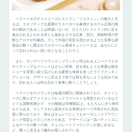
ベラージオのチャイニーズレストラン『ジャスミン』の魅力と言
えば、エキゾチックな庭園やラスベガスを象徴するホテル正面の噴
水の眺めであることは間違いないが、ひとたびレストラン内に足を
進み入れるとわかる何とも食欲をそそる広東、四川、湖南料理の芳
醇なアロマが印象的。そして中国の宮廷を思わせるような見事な調
度品の数々に囲まれてのヌーベル香港キュイジーヌは、あなたにと
って忘れられない思い出となることだろう。
また、サンデーファウンテンブランチと呼ばれるユニークでエキ
サイティングなイベントはさらに特筆。息を呑むような華麗な噴水
ショーを背景に繰り広げられる豪華な食材を使ったライブクッキン
グショーは、デザートに至るまで他では類を見ないような試みであ
り、訪れる人々は時を忘れて食事に酔うことでしょう。
ベラージオのブランチは毎週日曜日に開催されており、チャイニ
ーズに限らずアメリカンブレックファーストも用意されているなど
とても国際色豊かで、その種類は50種類以上。もちろんにぎり寿司
などもある。そしてそれら提供される食材はすべて吟味された高品
質に限られており、例えばオムレツにしてもオーガニックブラウン
エッグ指定などのこだわりがある。デザートには一流パティシエに
よるケーキの数々の他、チョコレートファウンテンが楽しめるな
ど、隅々に至るまで趣向が凝らされている。