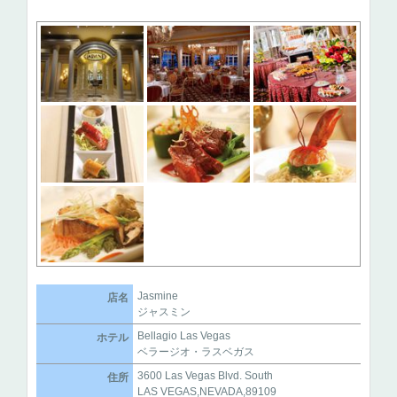
Jasmine
店名
ジャスミン
Bellagio Las Vegas
ホテル
ベラージオ・ラスベガス
3600 Las Vegas Blvd. South
住所
LAS VEGAS,NEVADA,89109