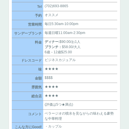
(702)693-8865
Tel
オススメ
予約
毎日5:30am-10:00pm
営業時間
毎週日曜11:00am-2:30pm
サンデーブランチ
ディナー:
$90.00/お1人
料金
ブランチ：
$58.00/大人
6歳－12歳$25.00
ビジネスカジュアル
ドレスコード
★★★★
味
$$$$
金額
★★★★
雰囲気
★★★★
総合店
(評価は5つ★満点)
ベラージオの噴水を見ながらの味わえる豪勢
コメント
な中華料理
・カップル
こんな方にGood!