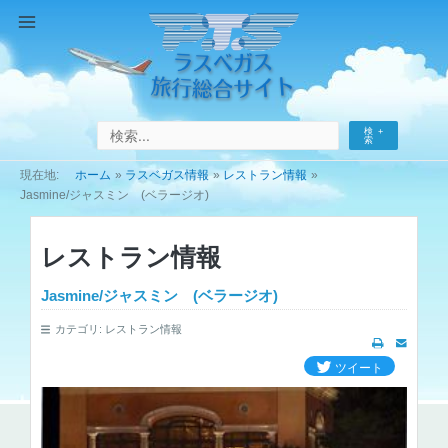
コ
ン
Main
テ
Menu
ン
ツ
へ
検
ス
索
キ
ホーム
ラスベガス情報
レストラン情報
ッ
Jasmine/ジャスミン (ベラージオ)
プ
レストラン情報
Jasmine/ジャスミン (ベラージオ)
カテゴリ:
レストラン情報
ツイート