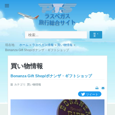
コ
ン
Main
テ
Menu
ン
ツ
へ
検
ス
索
キ
ホーム
ラスベガス情報
買い物情報
ッ
Bonanza Gift Shop/ボナンザ・ギフトショップ
プ
買い物情報
Bonanza Gift Shop/ボナンザ・ギフトショップ
カテゴリ:
買い物情報
ツイート