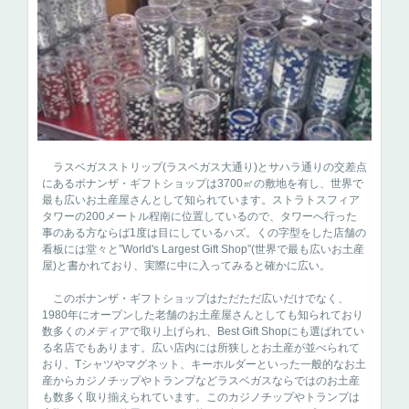
ラスベガスストリップ(ラスベガス大通り)とサハラ通りの交差点
にあるボナンザ・ギフトショップは3700㎡の敷地を有し、世界で
最も広いお土産屋さんとして知られています。ストラトスフィア
タワーの200メートル程南に位置しているので、タワーへ行った
事のある方ならば1度は目にしているハズ。くの字型をした店舗の
看板には堂々と”World's Largest Gift Shop”(世界で最も広いお土産
屋)と書かれており、実際に中に入ってみると確かに広い。
このボナンザ・ギフトショップはただただ広いだけでなく、
1980年にオープンした老舗のお土産屋さんとしても知られており
数多くのメディアで取り上げられ、Best Gift Shopにも選ばれてい
る名店でもあります。広い店内には所狭しとお土産が並べられて
おり、Tシャツやマグネット、キーホルダーといった一般的なお土
産からカジノチップやトランプなどラスベガスならではのお土産
も数多く取り揃えられています。このカジノチップやトランプは