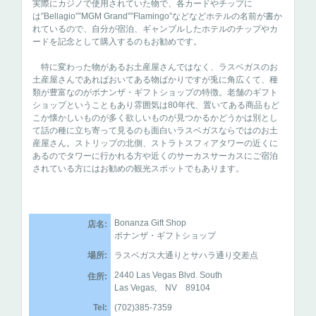
実際にカジノで使用されていた物で、各カードやチップに
は”Bellagio””MGM Grand””Flamingo”などなどホテルの名前が書か
れているので、自分が宿泊、ギャンブルしたホテルのチップやカ
ードを記念として購入するのもお勧めです。
特に変わった物があるお土産屋さんではなく、ラスベガスのお
土産屋さんであればおいてある物ばかりですが兎に角広くて、種
類が豊富なのがボナンザ・ギフトショップの特徴。老舗のギフト
ショップということもあり雰囲気は80年代、置いてある商品もど
こか懐かしいものが多く欲しいものが見つかるかどうかは別とし
て話の種に立ち寄って見るのも面白いラスベガスならではのお土
産屋さん。ストリップの北側、ストラトスフィアタワーの近くに
あるのでタワーに行かれる方や近くのサーカスサーカスにご宿泊
されている方にはお勧めの観光スポットでもあります。
Bonanza Gift Shop
店名:
ボナンザ・ギフトショップ
場所:
ラスベガス大通りとサハラ通り交差点
2440 Las Vegas Blvd. South
住所:
Las Vegas, NV 89104
Tel:
(702)385-7359