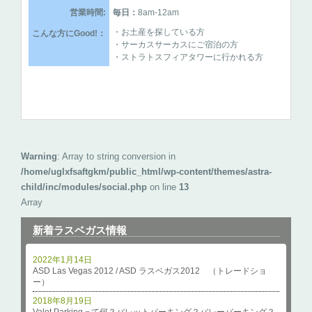
営業時間:
毎日：
8am-12am
・お土産を探している方
こんな方にGood!：
・サーカスサーカスにご宿泊の方
・ストラトスフィアタワーに行かれる方
Warning
: Array to string conversion in
/home/uglxfsaftgkm/public_html/wp-content/themes/astra-
child/inc/modules/social.php
on line
13
Array
新着ラスベガス情報
2022年1月14日
ASD Las Vegas 2012 / ASD ラスベガス2012 （トレードショ
ー）
2018年8月19日
Valet Parkingって何？バレットパーキング？バレーパーキング？