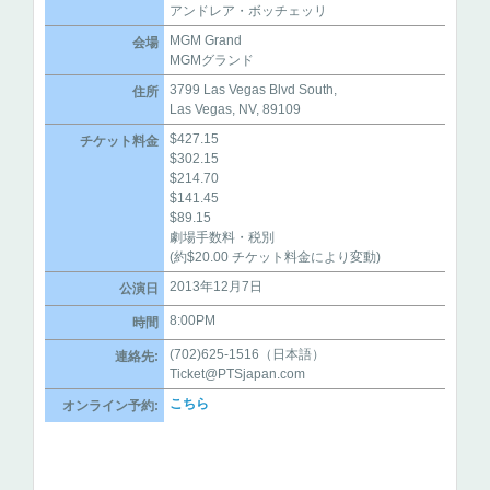
アンドレア・ボッチェッリ
MGM Grand
会場
MGMグランド
3799 Las Vegas Blvd South,
住所
Las Vegas, NV, 89109
$427.15
チケット料金
$302.15
$214.70
$141.45
$89.15
劇場手数料・税別
(約$20.00 チケット料金により変動)
2013年12月7日
公演日
8:00PM
時間
(702)625-1516（日本語）
連絡先:
Ticket@PTSjapan.com
こちら
オンライン予約: