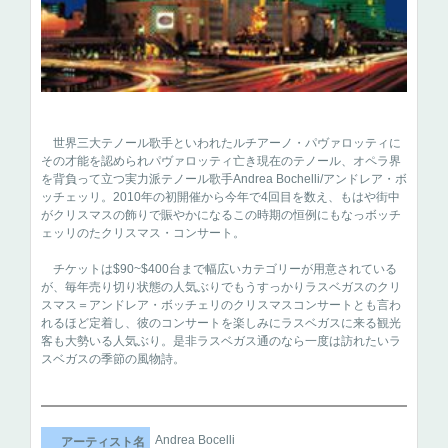
世界三大テノール歌手といわれたルチアーノ・パヴァロッティに
その才能を認められパヴァロッティ亡き現在のテノール、オペラ界
を背負って立つ実力派テノール歌手Andrea Bochelli/アンドレア・ボ
ッチェッリ。2010年の初開催から今年で4回目を数え、もはや街中
がクリスマスの飾りで賑やかになるこの時期の恒例にもなっボッチ
ェッリのたクリスマス・コンサート。
チケットは$90~$400台まで幅広いカテゴリーが用意されている
が、毎年売り切り状態の人気ぶりでもうすっかりラスベガスのクリ
スマス＝アンドレア・ボッチェリのクリスマスコンサートとも言わ
れるほど定着し、彼のコンサートを楽しみにラスベガスに来る観光
客も大勢いる人気ぶり。是非ラスベガス通のなら一度は訪れたいラ
スベガスの季節の風物詩。
Andrea Bocelli
アーティスト名