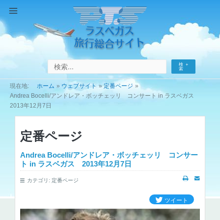
コ
ン
Main
テ
Menu
ン
ツ
へ
検
ス
索
キ
ホーム
ウェブサイト
定番ページ
ッ
Andrea Bocelli/アンドレア・ボッチェッリ コンサート in ラスベガス
プ
2013年12月7日
定番ページ
Andrea Bocelli/アンドレア・ボッチェッリ コンサー
ト in ラスベガス 2013年12月7日
カテゴリ:
定番ページ
ツイート