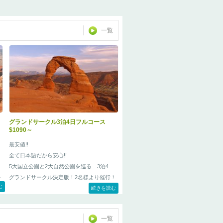
一覧
グランドサークル3泊4日フルコース
$1090～
最安値!!
全て日本語だから安心!!
5大国立公園と2大自然公園を巡る 3泊4日
ニ
グランドサークル決定版！2名様より催行！
ベ
む
続きを読む
半
問
一覧