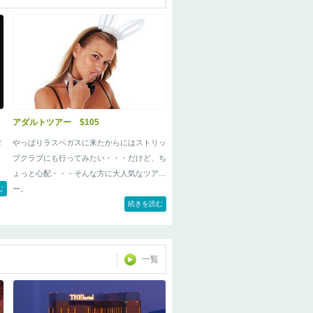
アダルトツアー $105
タ
やっぱりラスベガスに来たからにはストリッ
プクラブにも行ってみたい・・・だけど、ち
ょっと心配・・・そんな方に大人気なツア
ク
む
ー。
続きを読む
一覧