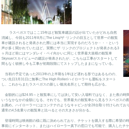
ラスベガスではここ15年ほど観覧車建設の話が出ていたがどれも自然
消滅し、今回も2011年8月にThe Linq/ザ･リンクの目玉として世界一の観覧
車が建設されると発表された際には本当に実現するのだろうか・・・という
声が多く聞かれていたほど。実際にザ･リンクのプロジェクトが発表される3
ヶ月ほど前にはマンダレイ・ベイ向かいに同じく世界最大規模の観覧車
Skyvue/スカイビューの建設が発表されたが、こちらは工事がスタートして
間もなく頓挫し今も工事が初期段階にてストップしたままになっている。
当初の予定であった2013年の上半期を1年ほど遅れる形ではあるものの、
つい先日3月31日に無事にThe High Roller/ハイローラーも運転をスタート
し、これからまたラスベガスの新しい観光名所として期待も広がる。
金額的には$24.95～と観覧車にしては決して安い入場料ではなく、また夜の時間帯
いうなかなかの金額になる。それでも、世界最大の観覧車から見るラスベガスの
お薦め。ハイローラーにはコンテナのようなキャビンが全28台取り付けられており
通常の4,5名乗りの観覧車と比べるとその大きさが分かる。
登場時間は映画館の様に既に決められており、チケットを購入する際に希望の時
事前にインターネット、またはハイローラー真下の窓口でも可能で、購入したチケッ