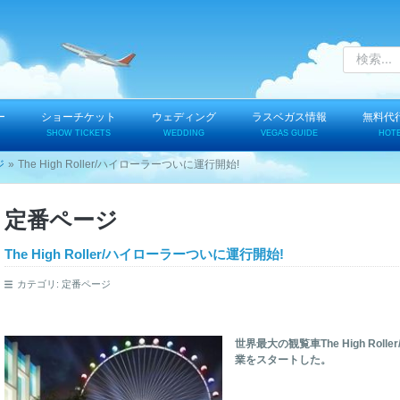
ー
ショーチケット
ウェディング
ラスベガス情報
無料代
SHOW TICKETS
WEDDING
VEGAS GUIDE
HOT
ジ
The High Roller/ハイローラーついに運行開始!
定番ページ
The High Roller/ハイローラーついに運行開始!
カテゴリ:
定番ページ
世界最大の観覧車The High Ro
業をスタートした。