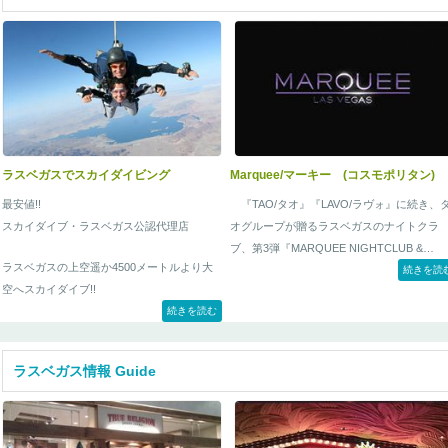
の両方を回り、更にホースシューベンドまで
付いた贅沢な日帰りツアーです。
ラスベガスでスカイダイビング
Marquee/マーキー (コスモポリタン)
最安値!!
『TAO/タオ』『LAVO/ラヴォ』に続き、
スカイダイブ・ラスベガス公認代理店
オグループが贈るラスベガスのナイトクラ
ブ、第3弾『MARQUEE NIGHTCLUB &
ラスベガスの上空遥か4500メートルより大
DAYCLUB/マーキー・ナイトクラブ＆デー
続きを読
空へスカイダイブ!!
ラブ』
続きを読む
スカイダイブ・ラスベガスのジャンプ地から
はフーバーダムやミード湖、ラスベガスのホ
テル街、コロラド川などが一面に見渡すこと
ラスベガス情報 Guide
ができ、経験豊富なインストラクターが一緒
に飛んでくれるので初めての方でも安心して
スカイダイビングを体験できます。