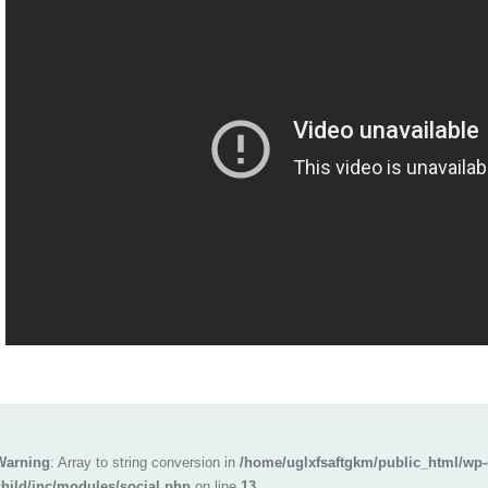
Warning
: Array to string conversion in
/home/uglxfsaftgkm/public_html/wp-
child/inc/modules/social.php
on line
13