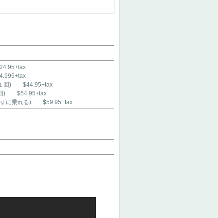
4.95+tax
.995+tax
) $44.95+tax
$54.95+tax
乗れる) $59.95+tax