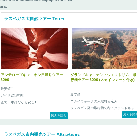
Array
ラスベガス大自然ツアー Tours
アンテロープキャニオン日帰りツアー
グランドキャニオン・ウエストリム 飛
$299
行機ツアー $299 (スカイウォーク付き)
最安値!!
最安値!!
ガイド2名体制!!
スカイウォークの入場料も込み!!
全て日本語だから安心!!
ラスベガス発の飛行機で行くグランドキャ
オン・ウエストリムの日帰りツアー！ ラス
続きを読
現在日本でも人気沸騰中の自然が作り出した
続きを読む
ガスの各ホテルから送迎付き。飛行機での
岩の彫刻アンテロープ・キャニオン待望の日
日ツアーなので夜の食事やショーの予定も
帰りツアー。
ラスベガス市内観光ツアー Attractions
題なし！
アッパー、ロウアーアンテロープキャニオン