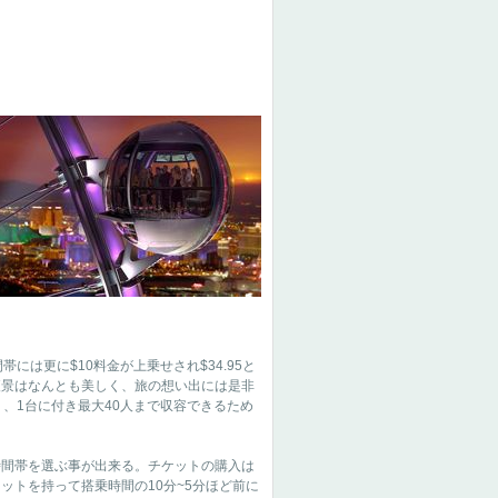
には更に$10料金が上乗せされ$34.95と
夜景はなんとも美しく、旅の想い出には是非
、1台に付き最大40人まで収容できるため
間帯を選ぶ事が出来る。チケットの購入は
トを持って搭乗時間の10分~5分ほど前に