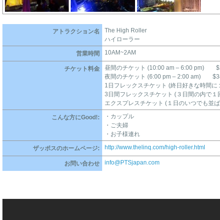
The High Roller
アトラクション名
ハイローラー
10AM~2AM
営業時間
昼間のチケット (10:00 am – 6:00 pm) $2
チケット料金
夜間のチケット (6:00 pm – 2:00 am) $34
1日フレックスチケット (終日好きな時間に１回
3日間フレックスチケット (３日間の内で１回) 
エクスプレスチケット (１日のいつでも並ばずに
・カップル
こんな方にGood!:
・ご夫婦
・お子様連れ
http://www.thelinq.com/high-roller.html
ザッポスのホームページ:
info@PTSjapan.com
お問い合わせ