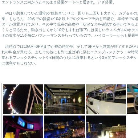
エントランスに向かうとそのまま搭乗ゲートへと通され、いざ搭乗。
やはり想像していた通常の”観覧車”よりは一回りも二回りも大きく、カプセルの
乗。もちろん、40名での貸切や10名以上でのグループ予約も可能で、車椅子での
ターが設置されており、その中で現在の高度や一状況などを確認する事ができるよ
くりと回るため、動き出してから10分もすれば眼下には美しいラスベガスのホテ
オの噴水が15分毎にパフォーマンスを行っているので、ハイローラーからも搭乗
現時点では10AM~6PMまでが昼の時間帯、そして6PMから営業が終了する2A
れの料金が異なる。またその他にも列に並ばずに済むエクスプレスチケットや時間
乗れるフレックスチケットや3日間のうちに1度乗れるという3日間フレックスチ
は便利かもしれない。