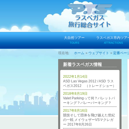
コ
ン
テ
ン
ツ
へ
大自然ツアー
ラスベガス市内ツア
ス
TOURS
ATTRACTIONS
キ
ホーム
ウェブサイト
定番ペー
ッ
プ
新着ラスベガス情報
2022年1月14日
ASD Las Vegas 2012 / ASD ラス
ベガス2012 （トレードショー）
2018年8月19日
Valet Parkingって何？バレットパ
ーキング？バレーパーキング？
2017年8月16日
競技そして団体を飛び越えた世紀
の一戦 メイウェザーVSマクレガ
ー 2017年8月26日