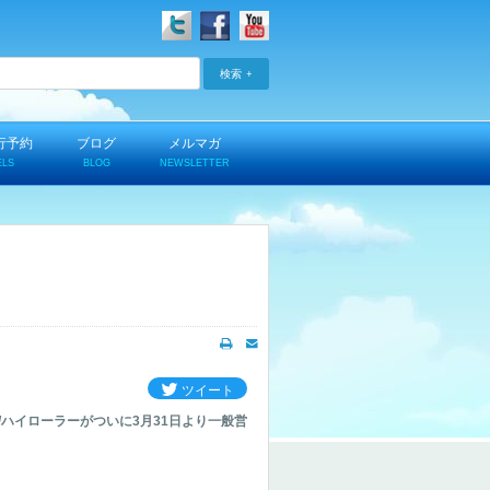
検索
行予約
ブログ
メルマガ
ELS
BLOG
NEWSLETTER
ツイート
ller/ハイローラーがついに3月31日より一般営