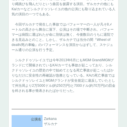
り縄跳びを飛んだりという曲芸を披露する演目。ザルカナの他にも
Ka/カーなどシルクドゥソレイユの他の公演にも取り込まれている人
気の演目の一つでもある。
今回ザルカナで発生した事故ではパフォーマーの一人が凡そ8メ
ートルの高さから舞台に落下、公演はその場で中断され、パフォー
マーは病院に運ばれたが命に別状は無く、今後数日のうちに退院で
きる見込みとのこと。しかし、ザルカナでは当分の間『Wheel of
death/死の車輪』のパフォーマンスを演目からはずして、スケジュ
ール通りの公演を行う予定。
シルクドゥソレイユでは今年2013年6月にもMGM Grand/MGMグ
ランドにて開催されているKA/カーでも事故が起こっており、シル
クドゥソレイユの歴史の中で始めてとなる死亡事故が起こったばか
りなだけに安全性の再確認が急務となっている。KAの死亡事故では
シルクドゥソレイユとMGMグランドが安全規定に違反していたとし
て州当局より2万5000ドル(約250万円)と7000ドル(約70万円)の罰金
を科される事が発表されたばかりだった。
Zarkana
公演名
ザルカナ