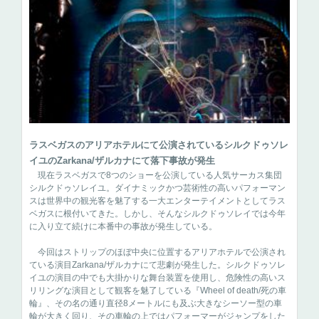
ラスベガスのアリアホテルにて公演されているシルクドゥソレ
イユのZarkana/ザルカナにて落下事故が発生
現在ラスベガスで8つのショーを公演している人気サーカス集団
シルクドゥソレイユ。ダイナミックかつ芸術性の高いパフォーマン
スは世界中の観光客を魅了する一大エンターテイメントとしてラス
ベガスに根付いてきた。しかし、そんなシルクドゥソレイでは今年
に入り立て続けに本番中の事故が発生している。
今回はストリップのほぼ中央に位置するアリアホテルで公演され
ている演目Zarkana/ザルカナにて悲劇が発生した。シルクドゥソレ
イユの演目の中でも大掛かりな舞台装置を使用し、危険性の高いス
リリングな演目として観客を魅了している『Wheel of death/死の車
輪』、その名の通り直径8メートルにも及ぶ大きなシーソー型の車
輪が大きく回り、その車輪の上ではパフォーマーがジャンプをした