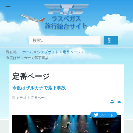
コ
ン
Main
テ
Menu
ン
ツ
へ
検
ス
索
キ
ホーム
ウェブサイト
定番ページ
ッ
今度はザルカナで落下事故
プ
定番ページ
今度はザルカナで落下事故
カテゴリ:
定番ページ
ツイート