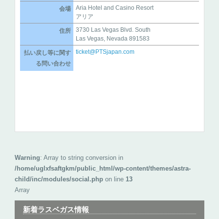
Aria Hotel and Casino Resort
会場
アリア
3730 Las Vegas Blvd. South
住所
Las Vegas, Nevada 891583
ticket@PTSjapan.com
払い戻し等に関す
る問い合わせ
Warning
: Array to string conversion in
/home/uglxfsaftgkm/public_html/wp-content/themes/astra-
child/inc/modules/social.php
on line
13
Array
新着ラスベガス情報