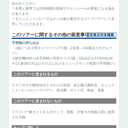
合わせください。
＊冬季と夏季では日照時間の関係でスケジュールが変更になる場合
があります。
＊モニュメントバレーではナバホ族が案内するジープツアーにて見
学していただきます。
このツアーに関するその他の留意事項
手荷物の持ち込み
・1組につき小型キャリーバッグ1個（2名様～4名様ほどのグルー
プ）
※航空機内持ち込手荷物と同等サイズ1個（3辺合計が115cm以内）
※1人参加の方はひざの上におけるリュックサック程度の手荷物1つ
このツアーに含まれるもの
ラスベガスの御宿泊ホテルからの送迎、各公園入園料金、モニュメ
ントバレーのジープツアー、宿泊費、ガイド代、税金、昼食
このツアーに含まれないもの
ドライバー兼ガイドさんのチップ、朝食、夕食その他個人的に使用
される物
チップに関して