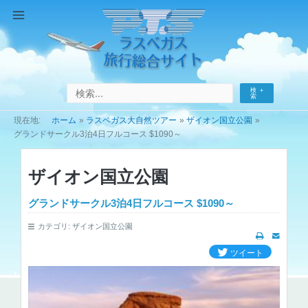
コ
ン
Main
テ
Menu
ン
ツ
へ
検
ス
索
キ
ホーム
ラスベガス大自然ツアー
ザイオン国立公園
ッ
グランドサークル3泊4日フルコース $1090～
プ
ザイオン国立公園
グランドサークル3泊4日フルコース $1090～
カテゴリ:
ザイオン国立公園
ツイート