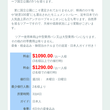
ーフ国立公園の5つを巡ります。
更に国立公園にこそ選定されておりませんが、映画のロケ地
や”絶景100選”にも選出されたモニュメントバレー、近年日本での
人気急上昇のアンテロープキャニオンにも立ち寄ります。自然界
を巡るツアーですので、天候や道路状況により変動がございま
す。
ツアー使用車両は中型乗用バン又は大型乗用バンになります。
その他の付帯費用は有りません。
昼食・税金込み・御宿泊ホテルまでの送迎・日本人ガイド付き！
$1090.00
料金:
/ お一人様
(3名様以上での催行時)
$1290.00
料金:
/ お一人様
(2名様での催行時)
催行日:
週2回： 木曜日・日曜日
最少催行人数:
2名様より
所要時間:
3泊4日
ガイド:
日本人
食事:
4日分の昼食込み