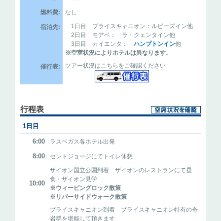
燃料費:
なし
1日目 ブライスキャニオン：ルビーズイン他
宿泊先:
2日目 モアベ： ラ・クェンタイン他
3日目 カイエンタ：
ハンプトンイン
他
※空室状況によりホテルは異なります
。
ツアー状況はこちらをご確認ください
催行表:
行程表
1日目
6:00
ラスベガス各ホテル出発
8:00
セントジョージにてトイレ休憩
ザイオン国立公園到着 ザイオンのレストランにて昼
食・ザイオン見学
10:00
※ウィーピングロック散策
※リバーサイドウォーク散策
ブライスキャニオン到着 ブライスキャニオン特有の奇
岩群を堪能して頂きます