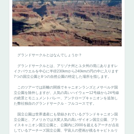
グランドサークルとはなんでしょうか？
グランドサークルとは、アリゾナ州とユタ州の境にありますレ
イクパウエルを中心に半径230kmから240kmの円の中に入ります
7つの国立公園と8つの自然公園の特定した場所を指します。
このツアーでは距離の関係でキャニオンランズとメサベルデ国
立公園を除外しますが、人気の高いハイウェー12号線から24号線
の絶景とモニュメントバレー、アンテロープキャニオンを追加し
た弊社独自のグランドサークル・フルコースです。
国立公園は世界遺産にも登録されているグランドキャニオン国
立公園と、アメリカでは大変人気の高いザイオン国立公園、ブラ
イスキャニオン国立公園と、公園内に2000を超えるアーチが点在
しているアーチーズ国立公園、宇宙人の壁画が残るキャピトルリ