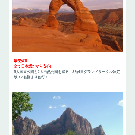
最安値!!
全て日本語だから安心!!
5大国立公園と2大自然公園を巡る 3泊4日グランドサークル決定
版！2名様より催行！