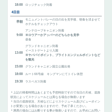
18:00
ロッジチェック到着
4日目
モニュメントバレーの日の出を見学後、朝食を済ませて
早朝
ホテルをチェックアウト
アンテロープキャニオン到着
9:00
※ロウアーかアッパーのどちらかを見学
昼食
グランドキャニオン到着
イーストゲートより入園
13:00
※ヤバパイポイント、ブライトエンジェルポイントなど
を観光
15:00
グランドキャニオン国立公園出発
18:00
ルート66号線 キングマンにてトイレ休憩
19:30
ラスベガス到着
＊上記の帰着時間はあくまでも予想時刻ですので当日の天候、道路
状況によってスケジュールとは異なる場合が御座います
＊当日の道路状況、天候などによりスケジュール及びビューポイン
トが変更になる場合がありますので、予め了承ください。
＊満席の場合にはお断りする事が御座いますので、お早めにお問い