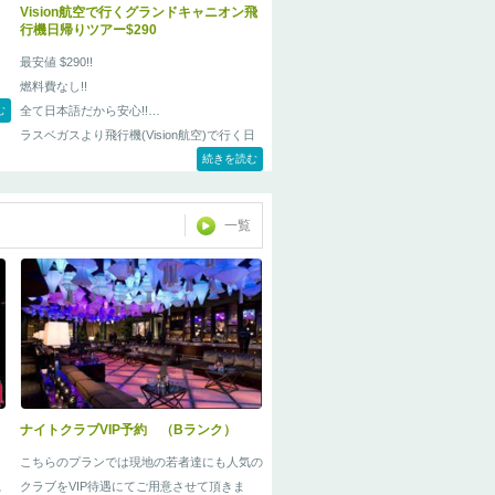
Vision航空で行くグランドキャニオン飛
行機日帰りツアー$290
最安値 $290!!
燃料費なし!!
全て日本語だから安心!!
む
ラスベガスより飛行機(Vision航空)で行く日
帰りグランドキャニオン国立公園ツアー
続きを読む
一覧
ナイトクラブVIP予約 （Bランク）
ク
こちらのプランでは現地の若者達にも人気の
。
クラブをVIP待遇にてご用意させて頂きま