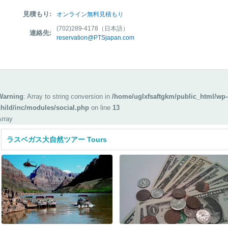
見積もり:
オンライン無料見積もり
(702)289-4178（日本語）
連絡先:
reservation@PTSjapan.com
Warning
: Array to string conversion in
/home/uglxfsaftgkm/public_html/wp-
child/inc/modules/social.php
on line
13
Array
ラスベガス大自然ツアー Tours