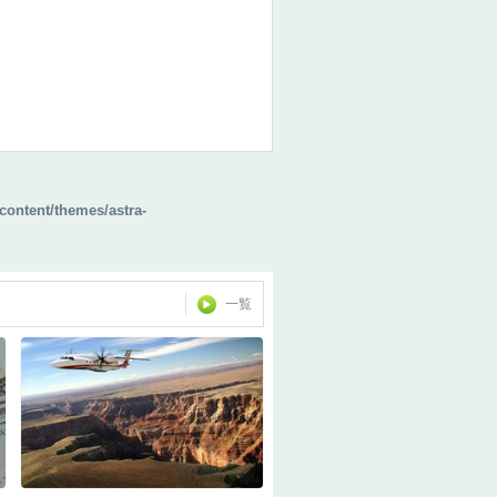
content/themes/astra-
一覧