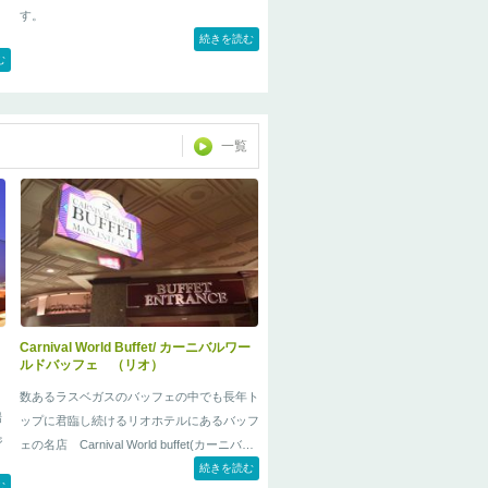
す。
続きを読む
む
ラスベガスのクラブに興味があるけど不安
。
と、行きたいけどちょっと勇気が出な
た
い・・・そんな時は弊社がサポートします。
P
弊社のクラブパックなら担当者がご案内いた
一覧
しますので安心で、初めてのクラブでもV.I.P
み
待遇です。
この機会にラスベガスのクラブを体験してみ
の
ませんか？
。
こちらのプランでは現地の若者達にも人気の
クラブをVIP待遇にてご用意させて頂きま
ま
す。
の
勿論、担当者がしっかりとサポートいたしま
Carnival World Buffet/ カーニバルワー
ルドバッフェ （リオ）
すので、初めての方でも気軽にラスベガスの
クラブを満喫して頂けます。
数あるラスベガスのバッフェの中でも長年ト
場
ップに君臨し続けるリオホテルにあるバッフ
ジ
ェの名店 Carnival World buffet(カーニバ
ル・ワールド・バッフェ)
続きを読む
む