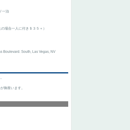
～
/ 一泊
上の場合一人に付き＄３５＋）
s Boulevard. South, Las Vegas, NV
す。
合が御座います。