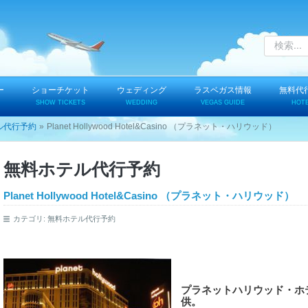
ー
ショーチケット
ウェディング
ラスベガス情報
無料代
SHOW TICKETS
WEDDING
VEGAS GUIDE
HOT
ル代行予約
Planet Hollywood Hotel&Casino （プラネット・ハリウッド）
無料ホテル代行予約
Planet Hollywood Hotel&Casino （プラネット・ハリウッド）
カテゴリ:
無料ホテル代行予約
プラネットハリウッド・ホ
供。