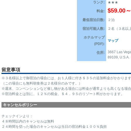
ランク:
★★★
$59.00
料金:
最低宿泊日数:
２泊
宿泊可能人数:
２名（３名以
ホテルマップ
マップ
(PDF):
3667 Las Vega
住所:
89109, U.S.A.
留意事項
※３名様以上で御宿泊の場合には、お１人様に付き＄３５の追加料金がかかりま
（この場合にも無料朝食券は２名様分のみです。）
※週末、コンベンションなど催し物がある場合には料金が通常よりも高くなる場
※宿泊料金とは別に、１２％の税金、＄４．９５のリゾート料がかかります。
キャンセルポリシー
チェックインより：
４８時間以内のキャンセルは無料
２４時間を切った場合のキャンセルは当日の宿泊料金１００％負担