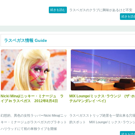
続きを読む
ラスベガスのクラブに興味があるけど不安
続きを読
と、行きたいけどちょっと勇気が出な
い・・・そんな時は弊社がサポートします
弊社のクラブパックなら担当者がご案内い
しますので安心で、初めてのクラブでもV.I.
ラスベガス情報 Guide
待遇です。
この機会にラスベガスのクラブを体験して
ませんか？
こちらのプランでは現地の若者達にも人気
クラブをVIP待遇にてご用意させて頂きます
勿論、担当者がしっかりとサポートいたし
すので、初めての方でも気軽にラスベガス
クラブを満喫して頂けます。
Nicki Minaj/ニッキー・ミナージュ ラ
MIX Lounge/ミックス･ラウンジ (ザ･ホ
イブ in ラスベガス 2012年8月4日
テル/マンダレイ･ベイ)
幻想的、異色の女性ラッパーNicki Minaj/ニッ
ラスベガスストリップ絶景を一望出来る穴
キー・ミナージュがラスベガスのプラネット
的スポット MIX Lounge/ミックス･ラウン
ハリウッドにて初の単独ライブを開催
続きを読