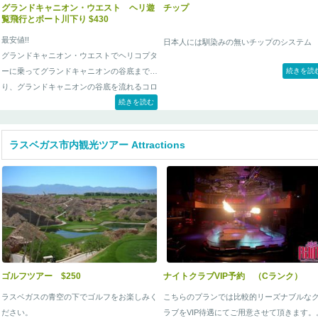
グランドキャニオン・ウエスト ヘリ遊
チップ
覧飛行とボート川下り $430
最安値!!
日本人には馴染みの無いチップのシステム
グランドキャニオン・ウエストでヘリコプタ
ーに乗ってグランドキャニオンの谷底まで下
続きを読
り、グランドキャニオンの谷底を流れるコロ
ラド川にて川下りを行う、 ”グランドキャニ
続きを読む
オン・ウエスト スカイウォーク日帰りツア
ー”のオプショナルツアーです。
ラスベガス市内観光ツアー Attractions
ゴルフツアー $250
ナイトクラブVIP予約 （Cランク）
ラスベガスの青空の下でゴルフをお楽しみく
こちらのプランでは比較的リーズナブルな
ださい。
ラブをVIP待遇にてご用意させて頂きます。