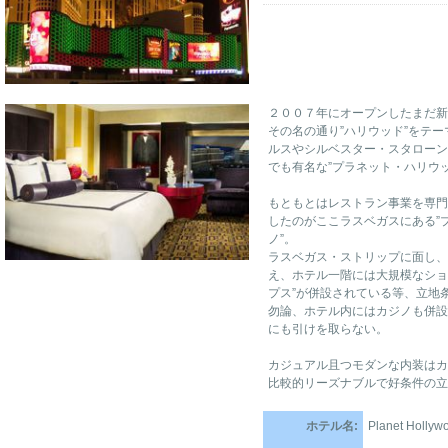
２００７年にオープンしたまだ新
その名の通り”ハリウッド”をテ
ルスやシルベスター・スタローン
でも有名な”プラネット・ハリウッ
もともとはレストラン事業を専門
したのがここラスベガスにある”
ノ”。
ラスベガス・ストリップに面し、
え、ホテル一階には大規模なショ
プス”が併設されている等、立地
勿論、ホテル内にはカジノも併設
にも引けを取らない。
カジュアル且つモダンな内装はカ
比較的リーズナブルで好条件の立
ホテル名:
Planet Hollyw