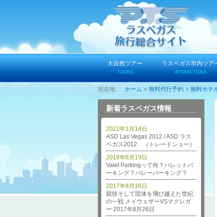
コ
ン
テ
ン
ツ
へ
大自然ツアー
ラスベガス市内ツア
ス
TOURS
ATTRACTIONS
キ
ホーム
無料代行予約
無料ホテ
ッ
プ
新着ラスベガス情報
2022年1月14日
ASD Las Vegas 2012 / ASD ラス
ベガス2012 （トレードショー）
2018年8月19日
Valet Parkingって何？バレットパ
ーキング？バレーパーキング？
2017年8月16日
競技そして団体を飛び越えた世紀
の一戦 メイウェザーVSマクレガ
ー 2017年8月26日