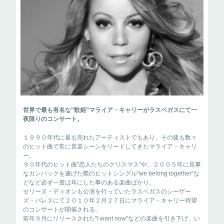
世界で最も有名な”歌姫”マライア・キャリーがラスベガスにて一
夜限りのコンサート。
１９９０年代に最も売れたアーティストでもあり、その後も数々
のヒット曲で常に音楽シーンをリードしてきたマライア・キャリ
ー。
９０年代のヒット曲"恋人たちのクリスマス”や、２００５年に見事
なカンバックを遂げた際のヒットシングル"we belong together"な
どなど必ず一度は耳にした事のある楽曲ばかり。
セリーヌ・ディオンも公演を行っていたラスベガスのシーザー
ズ・パレスにて２０１０年２月２７日にマライア・キャリー待望
のコンサートが開催される。
前年９月にリリースされた"I want now"などの楽曲を引き下げ、い