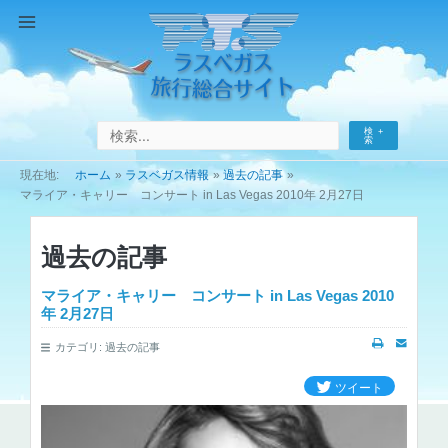
コ
ン
Main
テ
Menu
ン
ツ
へ
検
ス
索
キ
ホーム
ラスベガス情報
過去の記事
ッ
マライア・キャリー コンサート in Las Vegas 2010年 2月27日
プ
過去の記事
マライア・キャリー コンサート in Las Vegas 2010
年 2月27日
カテゴリ:
過去の記事
ツイート