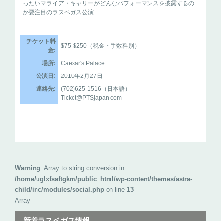
ったいマライア・キャリーがどんなパフォーマンスを披露するの
か要注目のラスベガス公演
チケット料
$75-$250（税金・手数料別）
金:
場所:
Caesar's Palace
公演日:
2010年2月27日
連絡先:
(702)625-1516（日本語）
Ticket@PTSjapan.com
Warning
: Array to string conversion in
/home/uglxfsaftgkm/public_html/wp-content/themes/astra-
child/inc/modules/social.php
on line
13
Array
新着ラスベガス情報