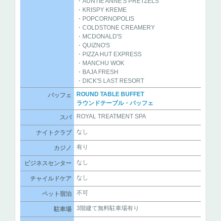
・AUNTIE ANNE'S PRETZELS
・KRISPY KREME
・POPCORNOPOLIS
・COLDSTONE CREAMERY
・MCDONALD'S
・QUIZNO'S
・PIZZA HUT EXPRESS
・MANCHU WOK
・BAJA FRESH
・DICK'S LAST RESORT
ROUND TABLE BUFFET
バッフェ
ラウンドテーブル・バッフェ
ROYAL TREATMENT SPA
スパ
なし
ナイトクラブ
有り
カジノ
なし
ビジネスセンター
なし
チャイルドケア
不可
ペット宿泊
3階建て無料駐車場有り
駐車場