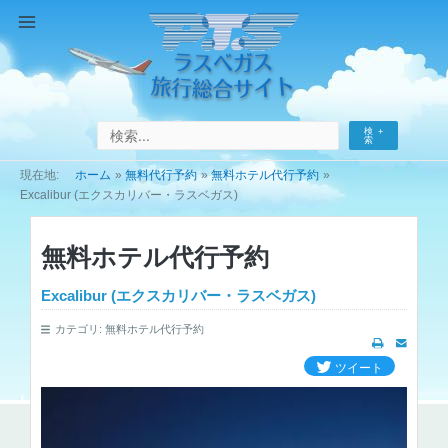
コ
ン
Main
テ
Menu
ン
ツ
へ
検
ス
索
キ
ホーム
無料代行予約
無料ホテル代行予約
ッ
Excalibur (エクスカリバー・ラスベガス)
プ
無料ホテル代行予約
Excalibur (エクスカリバー・ラスベガス)
カテゴリ:
無料ホテル代行予約
ツイート