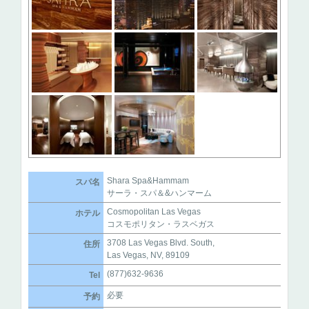
Shara Spa&Hammam
スパ名
サーラ・スパ＆&ハンマーム
Cosmopolitan Las Vegas
ホテル
コスモポリタン・ラスベガス
3708 Las Vegas Blvd. South,
住所
Las Vegas, NV, 89109
(877)632-9636
Tel
必要
予約