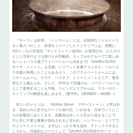
『サーラ』は砂漠、『ハンマーム』とは、伝統的なミドルイース
タン風スパのこと。砂漠をイメージしたインテリアには、実際に
420トンもの天然石『サンドストーン(砂岩)』が使用され、ひんやり
とした渓谷のような静けさが印象的。カップルやグループで楽しめ
るペントハウス風プライベートルーム(8名まで)『SAHRA SUITE/
サーラ・スイート』も完備。ハリウッド女優グゥイネス・パルトロ
ウ夫妻が利用したこともあるそう。このプライベートルームには、
スチームルーム、サウナ、バスタブ、トリートメントエリア、更衣
室なども備えられ、テレビ、DVDまで完備され、パーティールーム
として使用することも可能。リビングエリアからは、ラスベガス・
ストリップの眺望も楽しめます。(要予約。1時間$95～/4時間～)
当スパのメインは、『Mother Stone/ マザーストーン』と呼ばれ
る、温められた巨大なテーブル状の石。いわゆる、日本でいうとこ
ろの岩盤浴にあたります。岩盤浴はゆっくり芯から温まることで、
汗と共に不要な毒素が排出されると言われ、ハンマーム・エリアで
のトリートメントは、まずはしっかり体を温め、デトックスすると
ころから。代表的なコースとして『SAHRA JOURNEY/サーラ・ジ