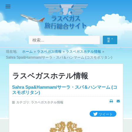
コ
ン
Main
テ
Menu
ン
ツ
へ
検
ス
索
キ
ホーム
ラスベガス情報
ラスベガスホテル情報
ッ
Sahra Spa&Hammam/サーラ・スパ＆ハンマーム (コスモポリタン)
プ
ラスベガスホテル情報
Sahra Spa&Hammam/サーラ・スパ＆ハンマーム (コ
スモポリタン)
カテゴリ:
ラスベガスホテル情報
ツイート