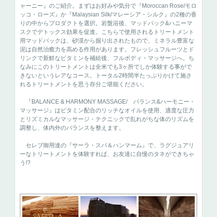
ャーニー』のご紹介。まずはお好みや気分で『Moroccan Rose/モロ
ッコ・ローズ』か『Malaysian Silk/マレーシア・シルク』の2種の香
りの中からプロダクトを選択。岩盤浴後、マッドパック&ハニーマ
スクでデトックス効果を促進。こちらで使用されるトリートメント
用マッドパックは、砂漠から掘り出されたもので、ミネラル豊富な
泥は自然治癒力を高める作用があります。フレッシュフルーツとド
リンクで新鮮なビタミンを補給後、フルボディ・マッサージへ。ち
なみにこのトリートメントは全米でも3ヶ所でしか体験する事がで
きないというレアなコース。トータル2時間半たっぷりかけて施さ
れるトリートメントを思う存分ご堪能ください。
『BALANCE & HARMONY MASSAGE/ バランス&ハーモニー・
マッサージ』はビタミン配合のリッチなオイルを使用、適度な圧力
とリズミカルなマッサージ・テクニックで乱れがちな体のリズムを
調整し、体内外のバランスを整えます。
セレブ御用達の『サーラ・スパ＆ハンマーム』で、ラグジュアリ
ーなトリートメントを体験すれば、お友達に自慢のタネができちゃ
う!?