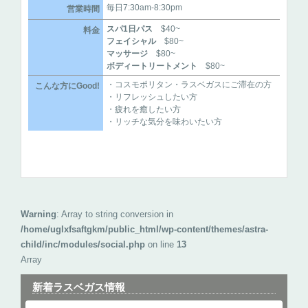
毎日7:30am-8:30pm
営業時間
スパ1日パス
$40~
料金
フェイシャル
$80~
マッサージ
$80~
ボディートリートメント
$80~
・コスモポリタン・ラスベガスにご滞在の方
こんな方にGood!
・リフレッシュしたい方
・疲れを癒したい方
・リッチな気分を味わいたい方
Warning
: Array to string conversion in
/home/uglxfsaftgkm/public_html/wp-content/themes/astra-
child/inc/modules/social.php
on line
13
Array
新着ラスベガス情報