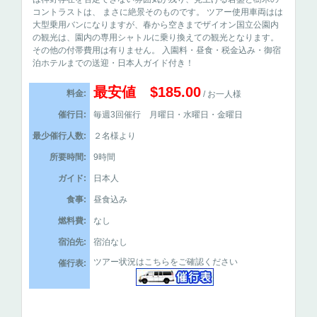
コントラストは、 まさに絶景そのものです。 ツアー使用車両はは
大型乗用バンになりますが、春から空きまでザイオン国立公園内
の観光は、園内の専用シャトルに乗り換えての観光となります。
その他の付帯費用は有りません。 入園料・昼食・税金込み・御宿
泊ホテルまでの送迎・日本人ガイド付き！
最安値 $185.00
料金:
/ お一人様
催行日:
毎週3回催行 月曜日・水曜日・金曜日
最少催行人数:
２名様より
所要時間:
9時間
ガイド:
日本人
食事:
昼食込み
燃料費:
なし
宿泊先:
宿泊なし
ツアー状況はこちらをご確認ください
催行表: