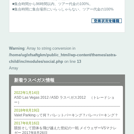
■集合時間から96時間以内、ツアー代金の100%。
■集合時間に集合場所にいらっしゃらない、ツアー代金の100%
Warning
: Array to string conversion in
/home/uglxfsaftgkm/public_html/wp-content/themes/astra-
child/inc/modules/social.php
on line
13
Array
新着ラスベガス情報
2022年1月14日
ASD Las Vegas 2012 / ASD ラスベガス2012 （トレードショ
ー）
2018年8月19日
Valet Parkingって何？バレットパーキング？バレーパーキング？
2017年8月16日
競技そして団体を飛び越えた世紀の一戦 メイウェザーVSマクレ
ガー 2017年8月26日