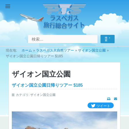
コ
ン
Main
テ
Menu
ン
ツ
へ
検
ス
索
キ
ホーム
ラスベガス大自然ツアー
ザイオン国立公園
ッ
ザイオン国立公園日帰りツアー $185
プ
ザイオン国立公園
ザイオン国立公園日帰りツアー $185
カテゴリ:
ザイオン国立公園
ツイート