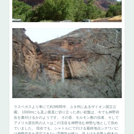
ラスベガスより車にて約3時間半、ユタ州にあるザイオン国立公
園。 1000mにも及ぶ垂直に切り立った赤い岩盤は、今でも神野存
在を裏付けるかのようです。 その昔、モルモン教の信者、そして
アメリカ原住民の人々はこの渓谷を神野住む神聖な地として崇め
ていました。 現在でも、シャトルにて行ける最終地点シナワバに
は神野存在を否定できない雰囲気が残り、見上げる岩盤と樹木の