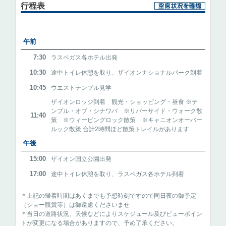
行程表
午前
7:30
ラスベガス各ホテル出発
10:30
途中トイレ休憩を取り、ザイオンナショナルパーク到着
10:45
ウエストテンプル見学
ザイオンロッジ到着 観光・ショッピング・昼食 ※テ
ンプル・オブ・シナワバ ※リバーサイド・ウォーク散
11:40
策 ※ウィーピングロック散策 ※キャニオンオーバー
ルック散策 合計2時間ほど散策トレイルがあります
午後
15:00
ザイオン国立公園出発
17:00
途中トイレ休憩を取り、ラスベガス各ホテル到着
＊上記の帰着時間はあくまでも予想時刻ですので同日夜の御予定
（ショー観賞等）は御遠慮くださいませ
＊当日の道路状況、天候などによりスケジュール及びビューポイン
トが変更になる場合がありますので、予め了承ください。