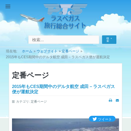
コ
ン
Main
テ
Menu
ン
ツ
へ
検
ス
索
キ
ホーム
ウェブサイト
定番ページ
ッ
2015年もCES期間中のデルタ航空 成田－ラスベガス便が運航決定
プ
定番ページ
2015年もCES期間中のデルタ航空 成田－ラスベガス
便が運航決定
カテゴリ:
定番ページ
ツイート