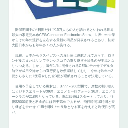
開催期間中の4日間だけで15万人もの人が訪れるといわれる世界
最大の家電見本市CES/Consumer Electronics Show。世界中の企業
からその年の流行を左右する最新の商品が発表されるとあり、技術
大国日本からも毎年多くの人が訪れる。
現在、日本からラスベガスへの直行便は運航されておらず、ロサ
ンゼルスまたはサンフランシスコでの乗り継ぎを経るのが主流とな
りつつある。しかし、毎年1月に開催されるCESに合わせてデルタ
航空が成田空港からの直行便を数便運航しており、今年は昨年の2
便からさらに1便増やした全3便が運航されることが決定している。
使用を予定している機材は、B777－200型機で、席数の割り振り
はビジネスエリートが39席、エコノミー紺フォーと36席、エコノミ
ークラスが218席となっている。既に販売はスタートしており、往
復$2000前後と料金的には若干高めであるが、飛行時間10時間と乗
り継ぎを合わせて15時間以上の長旅となる事を考えると利便性が高
い。