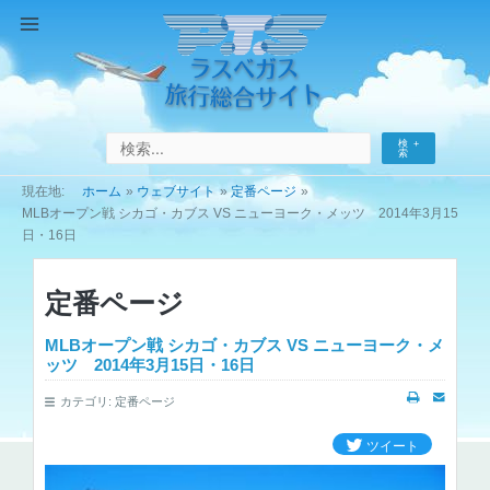
コ
ン
Main
テ
Menu
ン
ツ
へ
検
ス
索
キ
ホーム
ウェブサイト
定番ページ
ッ
MLBオープン戦 シカゴ・カブス VS ニューヨーク・メッツ 2014年3月15
プ
日・16日
定番ページ
MLBオープン戦 シカゴ・カブス VS ニューヨーク・メ
ッツ 2014年3月15日・16日
カテゴリ:
定番ページ
ツイート