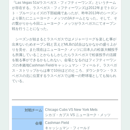
『Las Vegas 51s/ラスベガス・フィフティーワンズ』というチーム
が存在する。ラスベガス・フィフティーワンズは2012年までトロン
ト・ブルージェイズの下部組織であったが、昨年2013年のシーズン
より新たにニューヨーク・メッツの3Aチームとなった。そして、そ
の繋がりから今回ニューヨーク・メッツがラスベガスにてオープン
戦を行うことになった。
シーズンが始まるとラスベガスではメジャーリーグを楽しむ事が
出来ないためオープン戦と言えどMLBの試合はなかなかの盛り上が
りを見せ、また現在はニューヨーク･メッツに日本人の松坂大輔投手
も所属していることからもしかしたらラスベガスで松坂投手の活躍
を観る事ができるかもしれない。会場となるのはフィフティーワン
ズの本拠地Cashman Field/キャッシュマン・フィールド。ラスベガ
ス・ストリップからは車で10分ほどのところ、ダウンタウン・ラス
ベガスの北に位置するラスベガスでは唯一の野球場としても知られ
ている。
Chicago Cubs VS New York Mets
対戦チーム
シカゴ・カブス VS ニューヨーク・メッツ
Cashman Field
会場
キャッシュマン・フィールド