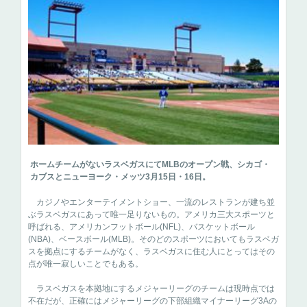
ホームチームがないラスベガスにてMLBのオープン戦、シカゴ・
カブスとニューヨーク・メッツ3月15日・16日。
カジノやエンターテイメントショー、一流のレストランが建ち並
ぶラスベガスにあって唯一足りないもの。アメリカ三大スポーツと
呼ばれる、アメリカンフットボール(NFL)、バスケットボール
(NBA)、ベースボール(MLB)。そのどのスポーツにおいてもラスベガ
スを拠点にするチームがなく、ラスベガスに住む人にとってはその
点が唯一寂しいことでもある。
ラスベガスを本拠地にするメジャーリーグのチームは現時点では
不在だが、正確にはメジャーリーグの下部組織マイナーリーグ3Aの