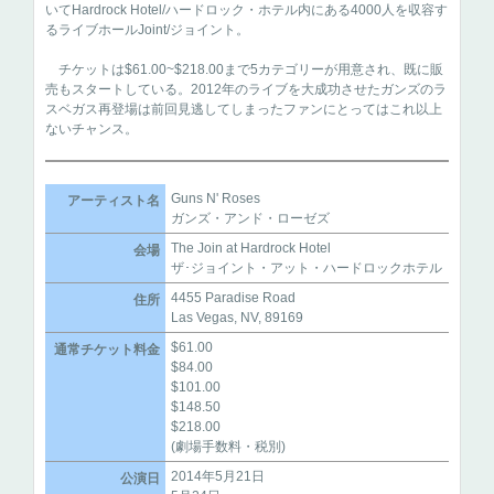
いてHardrock Hotel/ハードロック・ホテル内にある4000人を収容す
るライブホールJoint/ジョイント。
チケットは$61.00~$218.00まで5カテゴリーが用意され、既に販
売もスタートしている。2012年のライブを大成功させたガンズのラ
スベガス再登場は前回見逃してしまったファンにとってはこれ以上
ないチャンス。
Guns N' Roses
アーティスト名
ガンズ・アンド・ローゼズ
The Join at Hardrock Hotel
会場
ザ･ジョイント・アット・ハードロックホテル
4455 Paradise Road
住所
Las Vegas, NV, 89169
$61.00
通常チケット料金
$84.00
$101.00
$148.50
$218.00
(劇場手数料・税別)
2014年5月21日
公演日