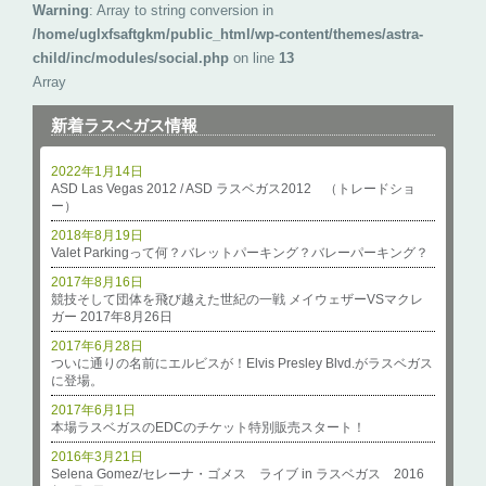
Warning
: Array to string conversion in
/home/uglxfsaftgkm/public_html/wp-content/themes/astra-
child/inc/modules/social.php
on line
13
Array
新着ラスベガス情報
2022年1月14日
ASD Las Vegas 2012 / ASD ラスベガス2012 （トレードショ
ー）
2018年8月19日
Valet Parkingって何？バレットパーキング？バレーパーキング？
2017年8月16日
競技そして団体を飛び越えた世紀の一戦 メイウェザーVSマクレ
ガー 2017年8月26日
2017年6月28日
ついに通りの名前にエルビスが！Elvis Presley Blvd.がラスベガス
に登場。
2017年6月1日
本場ラスベガスのEDCのチケット特別販売スタート！
2016年3月21日
Selena Gomez/セレーナ・ゴメス ライブ in ラスベガス 2016