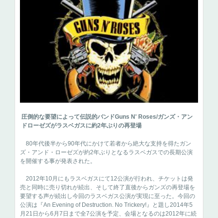
圧倒的な要望によって伝説的バンドGuns N' Roses/ガンズ・アン
ドローゼズがラスベガスに約2年ぶりの再登場
80年代後半から90年代にかけて若者から絶大な支持を得たガン
ズ・アンド・ローゼズが約2年ぶりとなるラスベガスでの長期公演
を開催する事が発表された。
2012年10月にもラスベガスにて12公演が行われ、チケットは発
売と同時に売り切れが続出、そして終了直後からガンズの再登場を
要望する声が続出し今回のラスベガス公演が実現に至った。今回の
公演は『An Evening of Destruction. No Trickery!』と題し2014年5
月21日から6月7日まで全7公演を予定、会場となるのは2012年に続