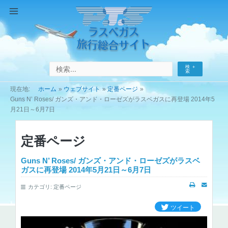
コ
ン
Main
テ
Menu
ン
ツ
へ
検
ス
索
キ
ホーム
ウェブサイト
定番ページ
ッ
Guns N’ Roses/ ガンズ・アンド・ローゼズがラスベガスに再登場 2014年5
プ
月21日～6月7日
定番ページ
Guns N’ Roses/ ガンズ・アンド・ローゼズがラスベ
ガスに再登場 2014年5月21日～6月7日
カテゴリ:
定番ページ
ツイート