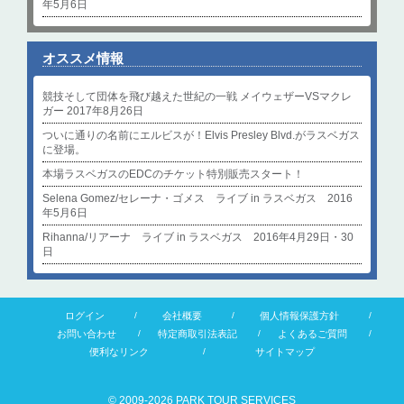
年5月6日
オススメ情報
競技そして団体を飛び越えた世紀の一戦 メイウェザーVSマクレ
ガー 2017年8月26日
ついに通りの名前にエルビスが！Elvis Presley Blvd.がラスベガス
に登場。
本場ラスベガスのEDCのチケット特別販売スタート！
Selena Gomez/セレーナ・ゴメス ライブ in ラスベガス 2016
年5月6日
Rihanna/リアーナ ライブ in ラスベガス 2016年4月29日・30
日
ログイン
会社概要
個人情報保護方針
お問い合わせ
特定商取引法表記
よくあるご質問
便利なリンク
サイトマップ
© 2009-2026 PARK TOUR SERVICES