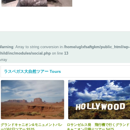
Warning
: Array to string conversion in
/home/uglxfsaftgkm/public_html/wp-
child/inc/modules/social.php
on line
13
Array
ラスベガス大自然ツアー Tours
グランドキャニオン&モニュメントバレ
ロサンゼルス発 飛行機で行くグランド
ー1泊2日ツアー $535
キャニオン日帰りツアー $475