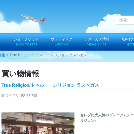
ー
ショーチケット
ウェディング
ラスベガス情報
無料代
SHOW TICKETS
WEDDING
VEGAS GUIDE
HOT
情報
True Religion/トゥルー・レリジョン ラスベガス
買い物情報
True Religion/トゥルー・レリジョン ラスベガス
カテゴリ:
買い物情報
セレブに大人気のプレニアムデニムのお
リジョン)