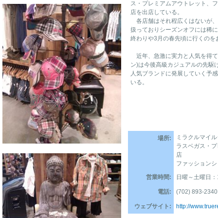
ス・プレミアムアウトレット、フ
店を出店している。
各店舗はそれ程広くはないが、
扱っておりシーズンオフには稀に
終わりや3月の春先頃に行くのを
近年、急激に実力と人気を得ているTr
ン)は今後高級カジュアルの先駆
人気ブランドに発展していく予感
いる。
ミラクルマイル
場所:
ラスベガス・プ
店
ファッションシ
営業時間:
日曜～土曜日：10
電話:
(702) 893-2340
ウェブサイト:
http://www.true