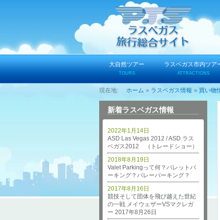
コ
ン
テ
ン
ツ
へ
大自然ツアー
ラスベガス市内ツア
ス
TOURS
ATTRACTIONS
キ
ホーム
ラスベガス情報
買い物
ッ
プ
新着ラスベガス情報
2022年1月14日
ASD Las Vegas 2012 / ASD ラス
ベガス2012 （トレードショー）
2018年8月19日
Valet Parkingって何？バレットパ
ーキング？バレーパーキング？
2017年8月16日
競技そして団体を飛び越えた世紀
の一戦 メイウェザーVSマクレガ
ー 2017年8月26日