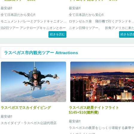
最安値!!
最安値!!
全て日本語だから安心!!
全て日本語だから安心!!
モニュメントバレーとグランドキャニオン1
ロサンゼルス発 飛行機で行くグランドキ
泊2日ツアー アンテロープキャニオンとホー
ニオン日帰りツアー。 折角アメリカに来
スシューベンドが組み込みで、この価格で
続きを読む
んだからグランドキャニオンには是非行き
続きを読
す。
い・・・だけど、ロサンゼルスからだと遠
し・・・
ラスベガス市内観光ツアー Attractions
そんな方に是非お勧めなロサンゼルスから
も日帰りで行けちゃうグランドキャニオン
アー！！ 勿論全て日本人のガイドが丁寧
ご案内いたします。
ラスベガスでスカイダイビング
ラスベガス絶景ナイトフライト
$145+$10(燃料費)
最安値!!
最安値!!
スカイダイブ・ラスベガス公認代理店
ラスベガスの夜景をじっくり堪能する豪華