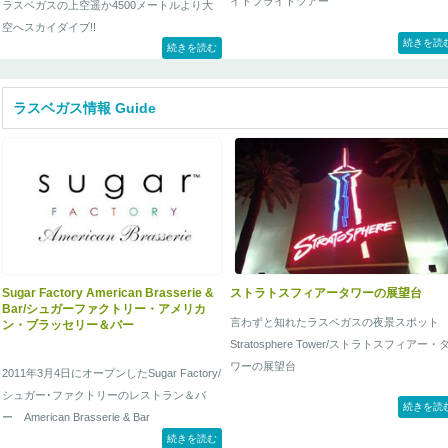
イトフライトツアー
ラスベガスの上空遥か4500メートルより大
空へスカイダイブ!!
続きを読
続きを読む
スカイダイブ・ラスベガスのジャンプ地から
はフーバーダムやミード湖、ラスベガスのホ
テル街、コロラド川などが一面に見渡すこと
ラスベガス情報 Guide
ができ、経験豊富なインストラクターが一緒
に飛んでくれるので初めての方でも安心して
スカイダイビングを体験できます。
Sugar Factory American Brasserie &
ストラトスフィアータワーの展望台
Bar/シュガーファクトリー・アメリカ
言わずと知れたラスベガスの夜景スポッ
ン・ブラッセリー＆バー
Stratosphere Tower/ストラトスフィアー・
ワーの展望台
2011年3月4日にオープンしたSugar Factory/
シュガー･ファクトリーのレストラン＆バ
続きを読
ー American Brasserie & Bar
続きを読む
【2015年2月よりHexx Kitchen+Barへと変更