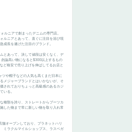
年にカリフォルニアで創まったデニムの専門店。
ォルニアとあって、直ぐに注目を浴び現
急成長を遂げた注目のブランド。
ムとあって、決して値段は安くなく、デ
。勿論高い物になると$300以上するもの
r21など格安で売り上げを伸ばしてるお店と
ャツや帽子などの人気も高くまだ日本に
るメジャーブランドとはいかないが、そ
価されておりちょっと高級感のあるカジ
ている。
な種類を誇り、ストレートからブーツカ
施した物まで常に新しい物を取り入れ常
店舗オープンしており、プラネットハリ
 ミラクルマイルショップス、ラスベガ