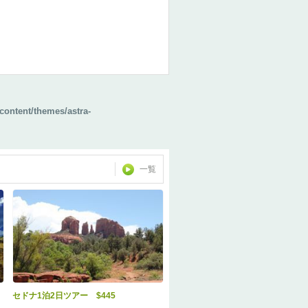
content/themes/astra-
一覧
セドナ1泊2日ツアー $445