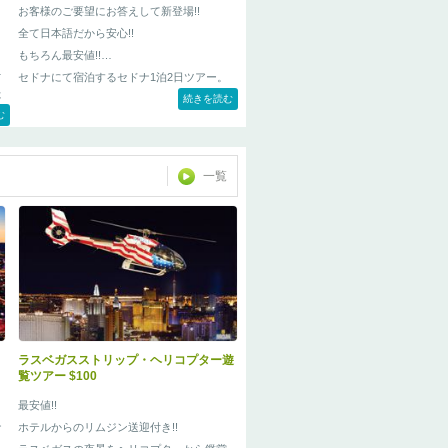
お客様のご要望にお答えして新登場!!
全て日本語だから安心!!
もちろん最安値!!
ャ
セドナにて宿泊するセドナ1泊2日ツアー。
た
セドナの「黄金に輝く夕日」鑑賞、シナワ族
続きを読む
た
む
住居遺跡・モンテズマキャッスル国定公園観
い
光、セドナ・アップタウンホテル宿泊がセッ
トになってこの価格です。
一覧
で
ツ
に
ラスベガスストリップ・ヘリコプター遊
覧ツアー $100
最安値!!
ナ
ホテルからのリムジン送迎付き!!