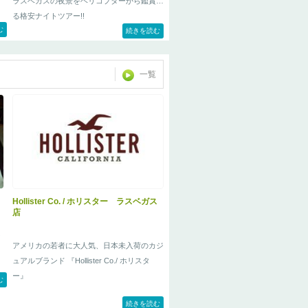
ラスベガスの夜景をヘリコプターから鑑賞す
る格安ナイトツアー!!
む
続きを読む
一覧
Hollister Co. / ホリスター ラスベガス
店
ト
タ
アメリカの若者に大人気、日本未入荷のカジ
ュアルブランド 『Hollister Co./ ホリスタ
ー』
む
続きを読む