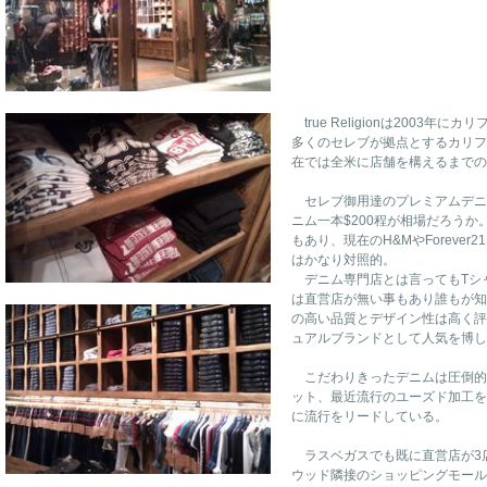
true Religionは2003
多くのセレブが拠点とするカリフ
在では全米に店舗を構えるまでの
セレブ御用達のプレミアムデニ
ニム一本$200程が相場だろうか
もあり、現在のH&MやForeve
はかなり対照的。
デニム専門店とは言ってもTシ
は直営店が無い事もあり誰もが知
の高い品質とデザイン性は高く評
ュアルブランドとして人気を博し
こだわりきったデニムは圧倒的
ット、最近流行のユーズド加工を
に流行をリードしている。
ラスベガスでも既に直営店が3
ウッド隣接のショッピングモール